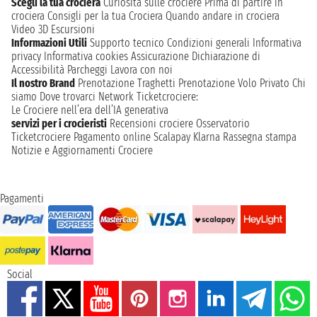
Scegli la tua crociera
Curiosità sulle crociere
Prima di partire in
crociera
Consigli per la tua Crociera
Quando andare in crociera
Video 3D
Escursioni
Informazioni Utili
Supporto tecnico
Condizioni generali
Informativa
privacy
Informativa cookies
Assicurazione
Dichiarazione di
Accessibilità
Parcheggi
Lavora con noi
Il nostro Brand
Prenotazione Traghetti
Prenotazione Volo Privato
Chi
siamo
Dove trovarci
Network
Ticketcrociere:
Le Crociere nell’era dell’IA generativa
servizi per i crocieristi
Recensioni crociere
Osservatorio
Ticketcrociere
Pagamento online
Scalapay
Klarna
Rassegna stampa
Notizie e Aggiornamenti Crociere
Pagamenti
Social