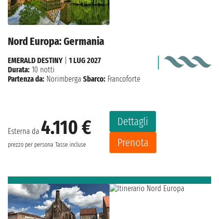
Nord Europa: Germania
EMERALD DESTINY
|
1 LUG 2027
Durata:
10 notti
Partenza da:
Norimberga
Sbarco:
Francoforte
Dettagli
4.110 €
Esterna da
Prenota
prezzo per persona
Tasse incluse