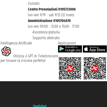
Contatti
Centro Prenotazioni 0105733006
lun-ven 9/19 - sab 9/13 (32 linee)
Amministrazione 0105704878
lun-ven 09:00 - 12:00 e 15:00 - 17:00
Assistenza gratuita
Supporto dedicato
Intelligenza Artificiale
Applicazioni
Utilizza il GPT di Ticketcrociere
per trovare la crociera perfetta!
Taoticket S.r.l. Via Brigata Liguria, 3/21 16121 Genova ©2007/2026 -
Ticketcrociere ® è un Marchio Registrato
P.Iva 06206400720 - Capitale Sociale € 100.000,00 i.v. - Iscritta alla Camera
di Commercio di Genova con REA 433093. - Aut. Prov. n° 6167/131601 -
Assicurazione Unipol - polizza n. 206484182
Un portale del gruppo
Taoticket