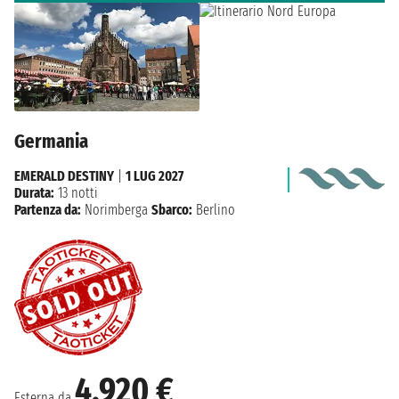
Germania
EMERALD DESTINY
|
1 LUG 2027
Durata:
13 notti
Partenza da:
Norimberga
Sbarco:
Berlino
4.920 €
Esterna da