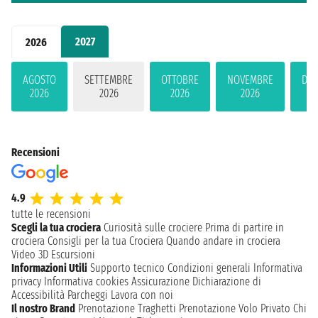
2027
2026
AGOSTO
SETTEMBRE
OTTOBRE
NOVEMBRE
DIC
2026
2026
2026
2026
2
Recensioni
4.9
tutte le recensioni
Scegli la tua crociera
Curiosità sulle crociere
Prima di partire in
crociera
Consigli per la tua Crociera
Quando andare in crociera
Video 3D
Escursioni
Informazioni Utili
Supporto tecnico
Condizioni generali
Informativa
privacy
Informativa cookies
Assicurazione
Dichiarazione di
Accessibilità
Parcheggi
Lavora con noi
Il nostro Brand
Prenotazione Traghetti
Prenotazione Volo Privato
Chi