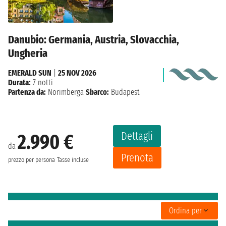
Danubio: Germania, Austria, Slovacchia,
Ungheria
EMERALD SUN
|
25 NOV 2026
Durata:
7 notti
Partenza da:
Norimberga
Sbarco:
Budapest
Dettagli
2.990 €
da
Prenota
prezzo per persona
Tasse incluse
Ordina per