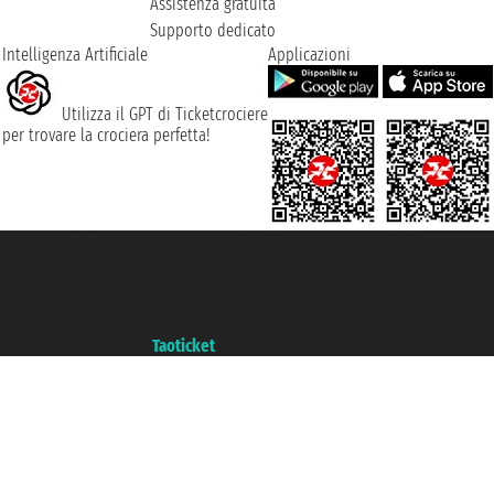
Assistenza gratuita
Supporto dedicato
Intelligenza Artificiale
Applicazioni
Utilizza il GPT di Ticketcrociere
per trovare la crociera perfetta!
Taoticket S.r.l. Via Brigata Liguria, 3/21 16121 Genova ©2007/2026 -
Ticketcrociere ® è un Marchio Registrato
P.Iva 06206400720 - Capitale Sociale € 100.000,00 i.v. - Iscritta alla Camera
di Commercio di Genova con REA 433093. - Aut. Prov. n° 6167/131601 -
Assicurazione Unipol - polizza n. 206484182
Un portale del gruppo
Taoticket