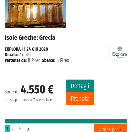
Isole Greche: Grecia
EXPLORA I
|
24 GIU 2028
Durata:
7 notti
Partenza da:
Il Pireo
Sbarco:
Il Pireo
Dettagli
4.550 €
Suite da
Prenota
prezzo per persona
Tasse incluse
1
2
..4
Ordina per