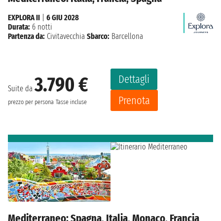
EXPLORA II
|
6 GIU 2028
Durata:
6 notti
Partenza da:
Civitavecchia
Sbarco:
Barcellona
Dettagli
3.790 €
Suite da
Prenota
prezzo per persona
Tasse incluse
Mediterraneo: Spagna, Italia, Monaco, Francia