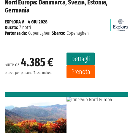
Nord Europa: Danimarca, Svezia, Estonia,
Germania
EXPLORA V
|
4 GIU 2028
Durata:
7 notti
Partenza da:
Copenaghen
Sbarco:
Copenaghen
Dettagli
4.385 €
Suite da
Prenota
prezzo per persona
Tasse incluse