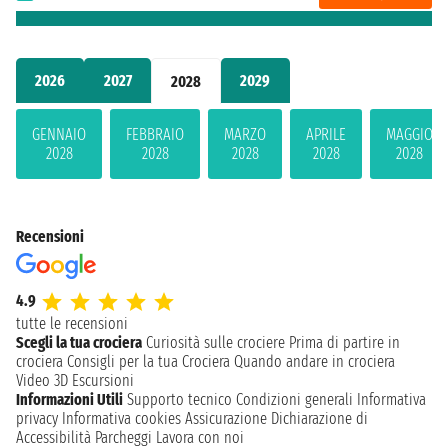
2026
2027
2029
2028
GENNAIO
FEBBRAIO
MARZO
APRILE
MAGGIO
2028
2028
2028
2028
2028
Recensioni
4.9
tutte le recensioni
Scegli la tua crociera
Curiosità sulle crociere
Prima di partire in
crociera
Consigli per la tua Crociera
Quando andare in crociera
Video 3D
Escursioni
Informazioni Utili
Supporto tecnico
Condizioni generali
Informativa
privacy
Informativa cookies
Assicurazione
Dichiarazione di
Accessibilità
Parcheggi
Lavora con noi