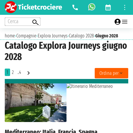
Cerca
home
›
Compagnie
›
Explora Journeys
›
Catalogo 2028
›
Giugno 2028
Catalogo Explora Journeys giugno
2028
1
2
..4
Ordina per
Mediterraneo: Italia, Francia, Spagna