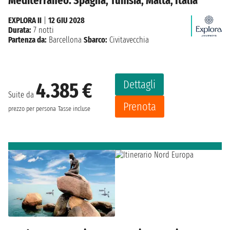
Mediterraneo: Spagna, Tunisia, Malta, Italia
EXPLORA II
|
12 GIU 2028
Durata:
7 notti
Partenza da:
Barcellona
Sbarco:
Civitavecchia
Dettagli
4.385 €
Suite da
Prenota
prezzo per persona
Tasse incluse