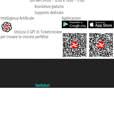
lun-ven 09:00 - 12:00 e 15:00 - 17:00
Assistenza gratuita
Supporto dedicato
Intelligenza Artificiale
Applicazioni
Utilizza il GPT di Ticketcrociere
per trovare la crociera perfetta!
Taoticket S.r.l. Via Brigata Liguria, 3/21 16121 Genova ©2007/2026 -
Ticketcrociere ® è un Marchio Registrato
P.Iva 06206400720 - Capitale Sociale € 100.000,00 i.v. - Iscritta alla Camera
di Commercio di Genova con REA 433093. - Aut. Prov. n° 6167/131601 -
Assicurazione Unipol - polizza n. 206484182
Un portale del gruppo
Taoticket