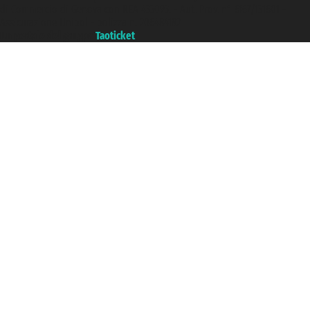
di Commercio di Genova con REA 433093. - Aut. Prov. n° 6167/131601 -
Assicurazione Unipol - polizza n. 206484182
Un portale del gruppo
Taoticket