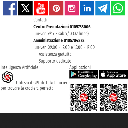
Contatti
Centro Prenotazioni 0105733006
lun-ven 9/19 - sab 9/13 (32 linee)
Amministrazione 0105704878
lun-ven 09:00 - 12:00 e 15:00 - 17:00
Assistenza gratuita
Supporto dedicato
Intelligenza Artificiale
Applicazioni
Utilizza il GPT di Ticketcrociere
per trovare la crociera perfetta!
Taoticket S.r.l. Via Brigata Liguria, 3/21 16121 Genova ©2007/2026 -
Ticketcrociere ® è un Marchio Registrato
P.Iva 06206400720 - Capitale Sociale € 100.000,00 i.v. - Iscritta alla Camera