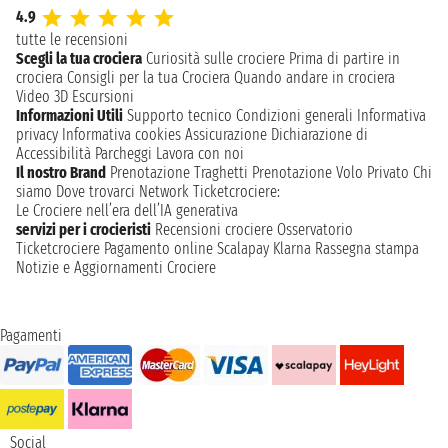
4.9
tutte le recensioni
Scegli la tua crociera
Curiosità sulle crociere
Prima di partire in
crociera
Consigli per la tua Crociera
Quando andare in crociera
Video 3D
Escursioni
Informazioni Utili
Supporto tecnico
Condizioni generali
Informativa
privacy
Informativa cookies
Assicurazione
Dichiarazione di
Accessibilità
Parcheggi
Lavora con noi
Il nostro Brand
Prenotazione Traghetti
Prenotazione Volo Privato
Chi
siamo
Dove trovarci
Network
Ticketcrociere:
Le Crociere nell’era dell’IA generativa
servizi per i crocieristi
Recensioni crociere
Osservatorio
Ticketcrociere
Pagamento online
Scalapay
Klarna
Rassegna stampa
Notizie e Aggiornamenti Crociere
Pagamenti
Social