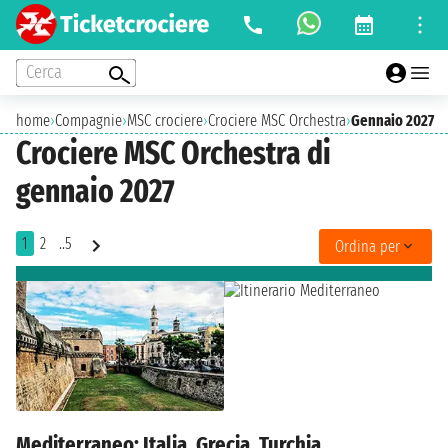
Cerca
home
›
Compagnie
›
MSC crociere
›
Crociere MSC Orchestra
›
Gennaio 2027
Crociere MSC Orchestra di
gennaio 2027
1
2
..5
Ordina per
Mediterraneo: Italia, Grecia, Turchia