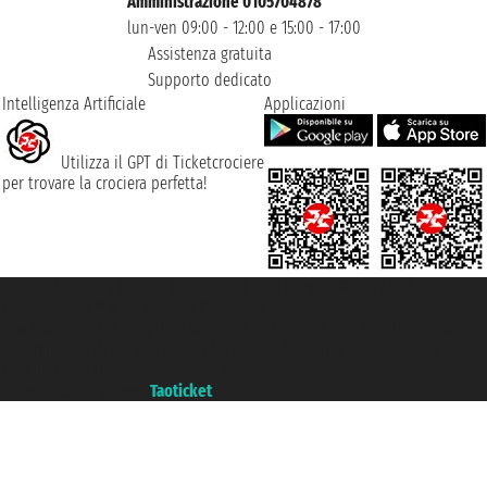
Amministrazione 0105704878
lun-ven 09:00 - 12:00 e 15:00 - 17:00
Assistenza gratuita
Supporto dedicato
Intelligenza Artificiale
Applicazioni
Utilizza il GPT di Ticketcrociere
per trovare la crociera perfetta!
Taoticket S.r.l. Via Brigata Liguria, 3/21 16121 Genova ©2007/2026 -
Ticketcrociere ® è un Marchio Registrato
P.Iva 06206400720 - Capitale Sociale € 100.000,00 i.v. - Iscritta alla Camera
di Commercio di Genova con REA 433093. - Aut. Prov. n° 6167/131601 -
Assicurazione Unipol - polizza n. 206484182
Un portale del gruppo
Taoticket