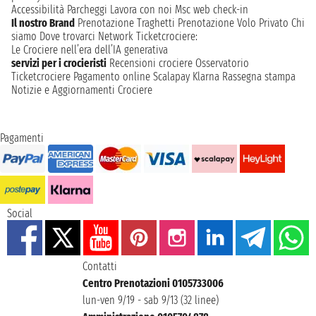
Accessibilità
Parcheggi
Lavora con noi
Msc web check-in
Il nostro Brand
Prenotazione Traghetti
Prenotazione Volo Privato
Chi
siamo
Dove trovarci
Network
Ticketcrociere:
Le Crociere nell’era dell’IA generativa
servizi per i crocieristi
Recensioni crociere
Osservatorio
Ticketcrociere
Pagamento online
Scalapay
Klarna
Rassegna stampa
Notizie e Aggiornamenti Crociere
Pagamenti
Social
Contatti
Centro Prenotazioni 0105733006
lun-ven 9/19 - sab 9/13 (32 linee)