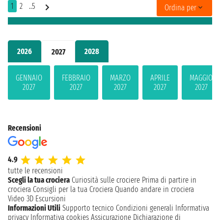
1
2
..5
Ordina per
2026
2028
2027
GENNAIO
FEBBRAIO
MARZO
APRILE
MAGGIO
2027
2027
2027
2027
2027
Recensioni
4.9
tutte le recensioni
Scegli la tua crociera
Curiosità sulle crociere
Prima di partire in
crociera
Consigli per la tua Crociera
Quando andare in crociera
Video 3D
Escursioni
Informazioni Utili
Supporto tecnico
Condizioni generali
Informativa
privacy
Informativa cookies
Assicurazione
Dichiarazione di