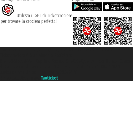
Utilizza il GPT di Ticketcrociere
per trovare la crociera perfetta!
Taoticket S.r.l. Via Brigata Liguria, 3/21 16121 Genova ©2007/2026 -
Ticketcrociere ® è un Marchio Registrato
P.Iva 06206400720 - Capitale Sociale € 100.000,00 i.v. - Iscritta alla Camera
di Commercio di Genova con REA 433093. - Aut. Prov. n° 6167/131601 -
Assicurazione Unipol - polizza n. 206484182
Un portale del gruppo
Taoticket