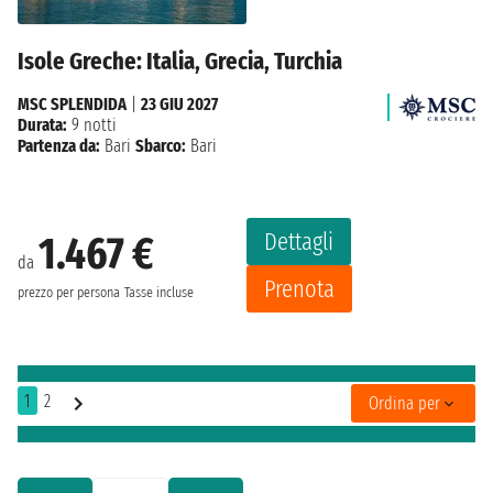
Isole Greche: Italia, Grecia, Turchia
MSC SPLENDIDA
|
23 GIU 2027
Durata:
9 notti
Partenza da:
Bari
Sbarco:
Bari
Dettagli
1.467 €
da
Prenota
prezzo per persona
Tasse incluse
1
2
Ordina per