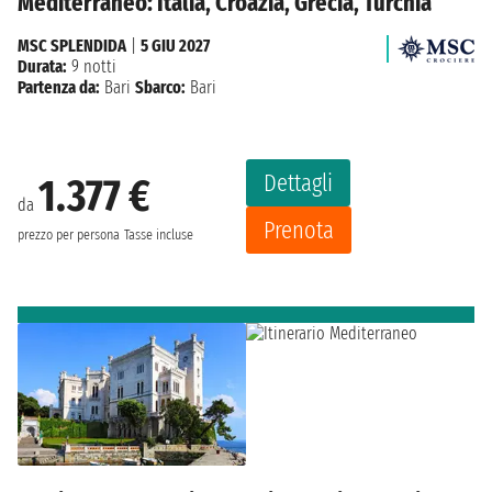
Mediterraneo: Italia, Croazia, Grecia, Turchia
MSC SPLENDIDA
|
5 GIU 2027
Durata:
9 notti
Partenza da:
Bari
Sbarco:
Bari
Dettagli
1.377 €
da
Prenota
prezzo per persona
Tasse incluse