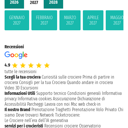
2026
2028
2027
GENNAIO
FEBBRAIO
MARZO
APRILE
MAGGIO
2027
2027
2027
2027
2027
Recensioni
4.9
tutte le recensioni
Scegli la tua crociera
Curiosità sulle crociere
Prima di partire in
crociera
Consigli per la tua Crociera
Quando andare in crociera
Video 3D
Escursioni
Informazioni Utili
Supporto tecnico
Condizioni generali
Informativa
privacy
Informativa cookies
Assicurazione
Dichiarazione di
Accessibilità
Parcheggi
Lavora con noi
Msc web check-in
Il nostro Brand
Prenotazione Traghetti
Prenotazione Volo Privato
Chi
siamo
Dove trovarci
Network
Ticketcrociere:
Le Crociere nell’era dell’IA generativa
servizi per i crocieristi
Recensioni crociere
Osservatorio