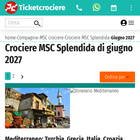
Cerca
home
›
Compagnie
›
MSC crociere
›
Crociere MSC Splendida
›
Giugno 2027
Crociere MSC Splendida di giugno
2027
1
2
Ordina per
Mediterraneo: Turchia, Grecia, Italia, Croazia