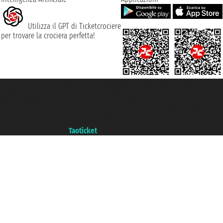
Utilizza il GPT di Ticketcrociere
per trovare la crociera perfetta!
Taoticket S.r.l. Via Brigata Liguria, 3/21 16121 Genova ©2007/2026 -
Ticketcrociere ® è un Marchio Registrato
P.Iva 06206400720 - Capitale Sociale € 100.000,00 i.v. - Iscritta alla Camera
di Commercio di Genova con REA 433093. - Aut. Prov. n° 6167/131601 -
Assicurazione Unipol - polizza n. 206484182
Un portale del gruppo
Taoticket