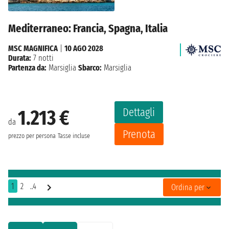
Mediterraneo: Francia, Spagna, Italia
MSC MAGNIFICA
|
10 AGO 2028
Durata:
7 notti
Partenza da:
Marsiglia
Sbarco:
Marsiglia
Dettagli
1.213 €
da
Prenota
prezzo per persona
Tasse incluse
1
2
..4
Ordina per