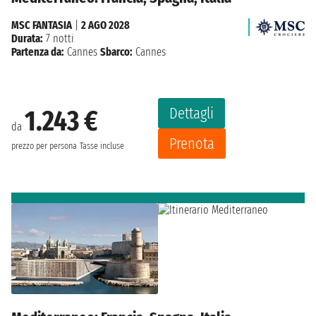
MSC FANTASIA
|
2 AGO 2028
Durata:
7 notti
Partenza da:
Cannes
Sbarco:
Cannes
Dettagli
1.243 €
da
Prenota
prezzo per persona
Tasse incluse