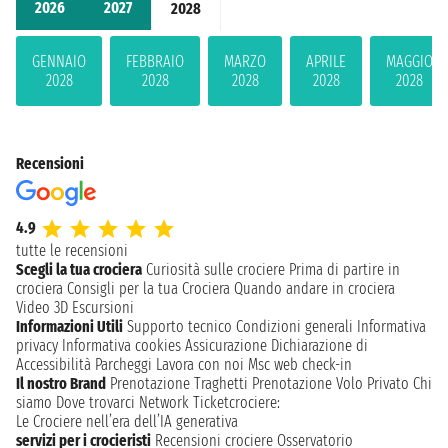
2026
2027
2028
GENNAIO
FEBBRAIO
MARZO
APRILE
MAGGIO
2028
2028
2028
2028
2028
Recensioni
4.9
tutte le recensioni
Scegli la tua crociera
Curiosità sulle crociere
Prima di partire in
crociera
Consigli per la tua Crociera
Quando andare in crociera
Video 3D
Escursioni
Informazioni Utili
Supporto tecnico
Condizioni generali
Informativa
privacy
Informativa cookies
Assicurazione
Dichiarazione di
Accessibilità
Parcheggi
Lavora con noi
Msc web check-in
Il nostro Brand
Prenotazione Traghetti
Prenotazione Volo Privato
Chi
siamo
Dove trovarci
Network
Ticketcrociere:
Le Crociere nell’era dell’IA generativa
servizi per i crocieristi
Recensioni crociere
Osservatorio