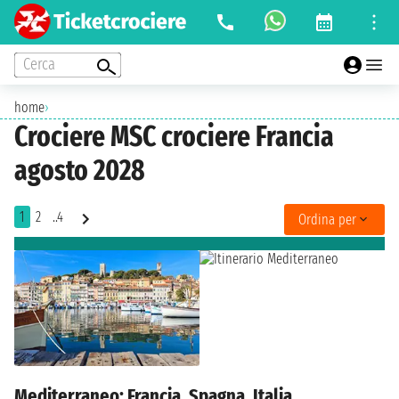
Cerca
home
›
Crociere MSC crociere Francia
agosto 2028
1
2
..4
Ordina per
Mediterraneo: Francia, Spagna, Italia