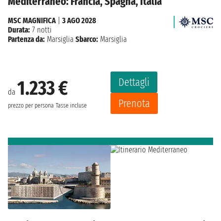
Mediterraneo: Francia, Spagna, Italia
MSC MAGNIFICA
|
3 AGO 2028
Durata:
7 notti
Partenza da:
Marsiglia
Sbarco:
Marsiglia
Dettagli
1.233 €
da
Prenota
prezzo per persona
Tasse incluse