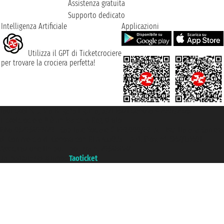
Assistenza gratuita
Supporto dedicato
Intelligenza Artificiale
Applicazioni
Utilizza il GPT di Ticketcrociere
per trovare la crociera perfetta!
Taoticket S.r.l. Via Brigata Liguria, 3/21 16121 Genova ©2007/2026 -
Ticketcrociere ® è un Marchio Registrato
P.Iva 06206400720 - Capitale Sociale € 100.000,00 i.v. - Iscritta alla Camera
di Commercio di Genova con REA 433093. - Aut. Prov. n° 6167/131601 -
Assicurazione Unipol - polizza n. 206484182
Un portale del gruppo
Taoticket