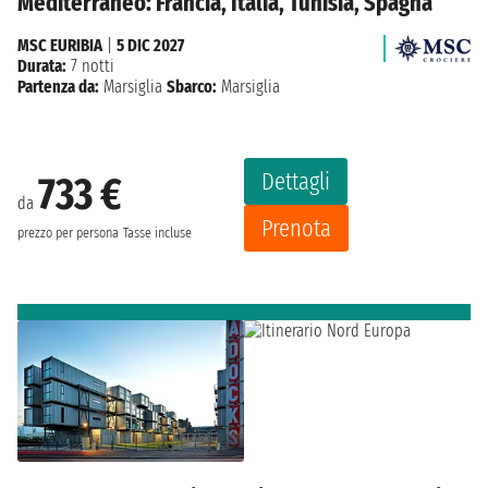
Mediterraneo: Francia, Italia, Tunisia, Spagna
MSC EURIBIA
|
5 DIC 2027
Durata:
7 notti
Partenza da:
Marsiglia
Sbarco:
Marsiglia
Dettagli
733 €
da
Prenota
prezzo per persona
Tasse incluse