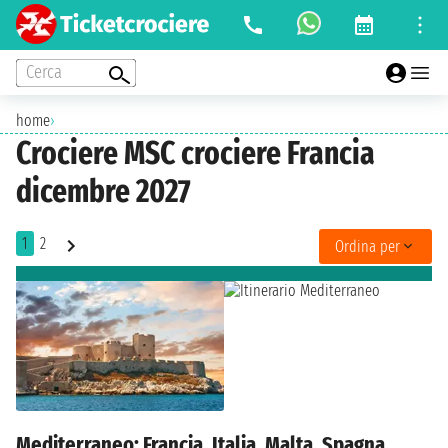
Cerca
home
›
Crociere MSC crociere Francia
dicembre 2027
1
2
Ordina per
Mediterraneo: Francia, Italia, Malta, Spagna