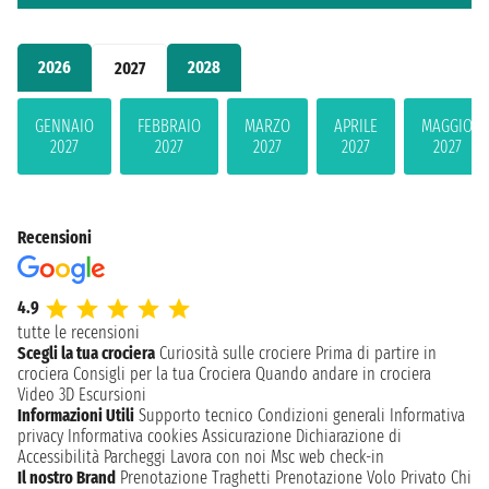
2026
2028
2027
GENNAIO
FEBBRAIO
MARZO
APRILE
MAGGIO
2027
2027
2027
2027
2027
Recensioni
4.9
tutte le recensioni
Scegli la tua crociera
Curiosità sulle crociere
Prima di partire in
crociera
Consigli per la tua Crociera
Quando andare in crociera
Video 3D
Escursioni
Informazioni Utili
Supporto tecnico
Condizioni generali
Informativa
privacy
Informativa cookies
Assicurazione
Dichiarazione di
Accessibilità
Parcheggi
Lavora con noi
Msc web check-in
Il nostro Brand
Prenotazione Traghetti
Prenotazione Volo Privato
Chi