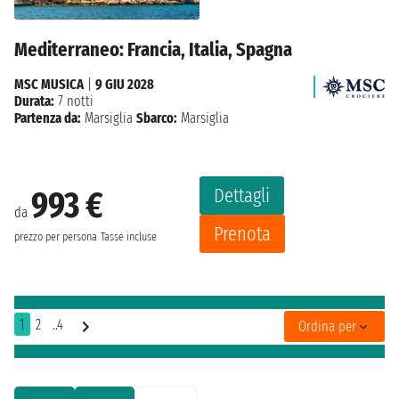
Mediterraneo: Francia, Italia, Spagna
MSC MUSICA
|
9 GIU 2028
Durata:
7 notti
Partenza da:
Marsiglia
Sbarco:
Marsiglia
Dettagli
993 €
da
Prenota
prezzo per persona
Tasse incluse
1
2
..4
Ordina per