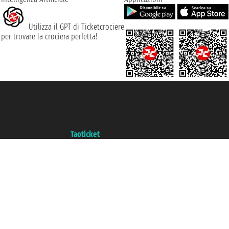
Utilizza il GPT di Ticketcrociere
per trovare la crociera perfetta!
Taoticket S.r.l. Via Brigata Liguria, 3/21 16121 Genova ©2007/2026 -
Ticketcrociere ® è un Marchio Registrato
P.Iva 06206400720 - Capitale Sociale € 100.000,00 i.v. - Iscritta alla Camera
di Commercio di Genova con REA 433093. - Aut. Prov. n° 6167/131601 -
Assicurazione Unipol - polizza n. 206484182
Un portale del gruppo
Taoticket