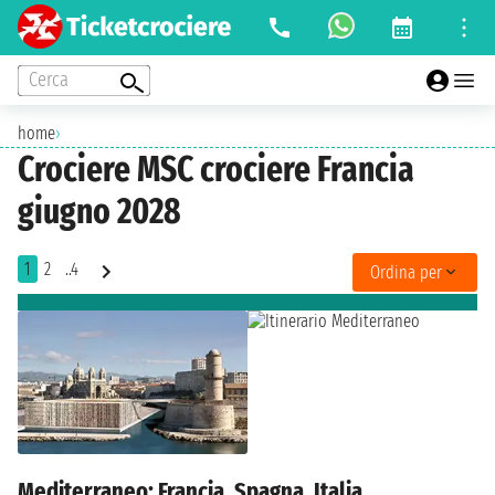
Cerca
home
›
Crociere MSC crociere Francia
giugno 2028
1
2
..4
Ordina per
Mediterraneo: Francia, Spagna, Italia