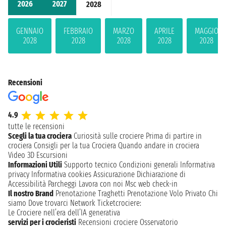
2026
2027
2028
GENNAIO
FEBBRAIO
MARZO
APRILE
MAGGIO
2028
2028
2028
2028
2028
Recensioni
4.9
tutte le recensioni
Scegli la tua crociera
Curiosità sulle crociere
Prima di partire in
crociera
Consigli per la tua Crociera
Quando andare in crociera
Video 3D
Escursioni
Informazioni Utili
Supporto tecnico
Condizioni generali
Informativa
privacy
Informativa cookies
Assicurazione
Dichiarazione di
Accessibilità
Parcheggi
Lavora con noi
Msc web check-in
Il nostro Brand
Prenotazione Traghetti
Prenotazione Volo Privato
Chi
siamo
Dove trovarci
Network
Ticketcrociere:
Le Crociere nell’era dell’IA generativa
servizi per i crocieristi
Recensioni crociere
Osservatorio