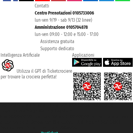
Contatti
Centro Prenotazioni 0105733006
lun-ven 9/19 - sab 9/13 (32 linee)
Amministrazione 0105704878
lun-ven 09:00 - 12:00 e 15:00 - 17:00
Assistenza gratuita
Supporto dedicato
Intelligenza Artificiale
Applicazioni
Utilizza il GPT di Ticketcrociere
per trovare la crociera perfetta!
Taoticket S.r.l. Via Brigata Liguria, 3/21 16121 Genova ©2007/2026 -
Ticketcrociere ® è un Marchio Registrato
P.Iva 06206400720 - Capitale Sociale € 100.000,00 i.v. - Iscritta alla Camera
di Commercio di Genova con REA 433093. - Aut. Prov. n° 6167/131601 -
Assicurazione Unipol - polizza n. 206484182