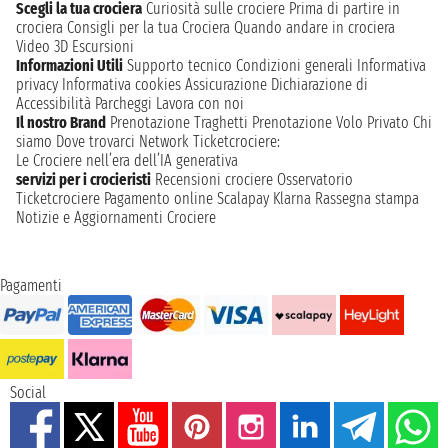
Scegli la tua crociera
Curiosità sulle crociere
Prima di partire in
crociera
Consigli per la tua Crociera
Quando andare in crociera
Video 3D
Escursioni
Informazioni Utili
Supporto tecnico
Condizioni generali
Informativa
privacy
Informativa cookies
Assicurazione
Dichiarazione di
Accessibilità
Parcheggi
Lavora con noi
Il nostro Brand
Prenotazione Traghetti
Prenotazione Volo Privato
Chi
siamo
Dove trovarci
Network
Ticketcrociere:
Le Crociere nell’era dell’IA generativa
servizi per i crocieristi
Recensioni crociere
Osservatorio
Ticketcrociere
Pagamento online
Scalapay
Klarna
Rassegna stampa
Notizie e Aggiornamenti Crociere
Pagamenti
Social