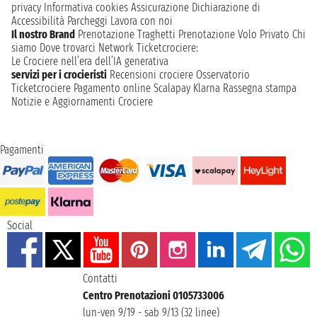
privacy
Informativa cookies
Assicurazione
Dichiarazione di
Accessibilità
Parcheggi
Lavora con noi
Il nostro Brand
Prenotazione Traghetti
Prenotazione Volo Privato
Chi
siamo
Dove trovarci
Network
Ticketcrociere:
Le Crociere nell’era dell’IA generativa
servizi per i crocieristi
Recensioni crociere
Osservatorio
Ticketcrociere
Pagamento online
Scalapay
Klarna
Rassegna stampa
Notizie e Aggiornamenti Crociere
Pagamenti
Social
Contatti
Centro Prenotazioni 0105733006
lun-ven 9/19 - sab 9/13 (32 linee)