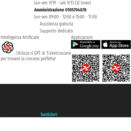
lun-ven 9/19 - sab 9/13 (32 linee)
Amministrazione 0105704878
lun-ven 09:00 - 12:00 e 15:00 - 17:00
Assistenza gratuita
Supporto dedicato
Intelligenza Artificiale
Applicazioni
Utilizza il GPT di Ticketcrociere
per trovare la crociera perfetta!
Taoticket S.r.l. Via Brigata Liguria, 3/21 16121 Genova ©2007/2026 -
Ticketcrociere ® è un Marchio Registrato
P.Iva 06206400720 - Capitale Sociale € 100.000,00 i.v. - Iscritta alla Camera
di Commercio di Genova con REA 433093. - Aut. Prov. n° 6167/131601 -
Assicurazione Unipol - polizza n. 206484182
Un portale del gruppo
Taoticket