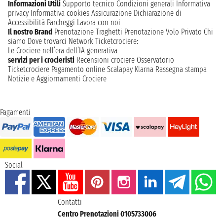
Informazioni Utili
Supporto tecnico
Condizioni generali
Informativa
privacy
Informativa cookies
Assicurazione
Dichiarazione di
Accessibilità
Parcheggi
Lavora con noi
Il nostro Brand
Prenotazione Traghetti
Prenotazione Volo Privato
Chi
siamo
Dove trovarci
Network
Ticketcrociere:
Le Crociere nell’era dell’IA generativa
servizi per i crocieristi
Recensioni crociere
Osservatorio
Ticketcrociere
Pagamento online
Scalapay
Klarna
Rassegna stampa
Notizie e Aggiornamenti Crociere
Pagamenti
Social
Contatti
Centro Prenotazioni 0105733006