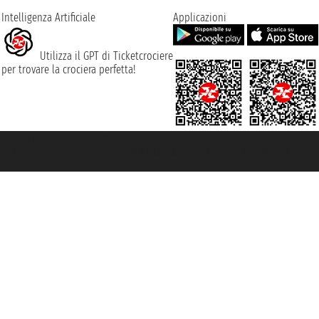
Intelligenza Artificiale
Applicazioni
Utilizza il GPT di Ticketcrociere
per trovare la crociera perfetta!
rociere ® è un Marchio Registrato
ra di Commercio di Genova con REA 433093. - Aut. Prov. n° 6167/131601 - Ass