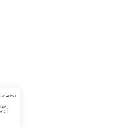
 riservatezza
to Web,
eriori