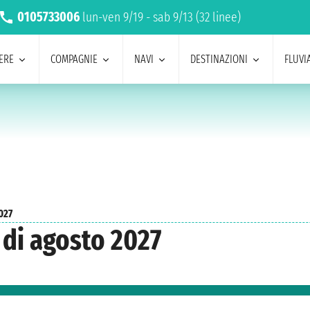
0105733006
lun-ven 9/19 - sab 9/13 (32 linee)
ERE
COMPAGNIE
NAVI
DESTINAZIONI
FLUVIA
027
 di agosto 2027