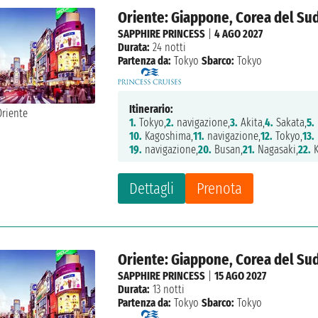
Oriente: Giappone, Corea del Su
SAPPHIRE PRINCESS
|
4 AGO 2027
Durata:
24 notti
Partenza da:
Tokyo
Sbarco:
Tokyo
Itinerario:
1.
Tokyo,
2.
navigazione,
3.
Akita,
4.
Sakata,
5.
10.
Kagoshima,
11.
navigazione,
12.
Tokyo,
13.
19.
navigazione,
20.
Busan,
21.
Nagasaki,
22.
K
Dettagli
Prenota
Oriente: Giappone, Corea del Su
SAPPHIRE PRINCESS
|
15 AGO 2027
Durata:
13 notti
Partenza da:
Tokyo
Sbarco:
Tokyo