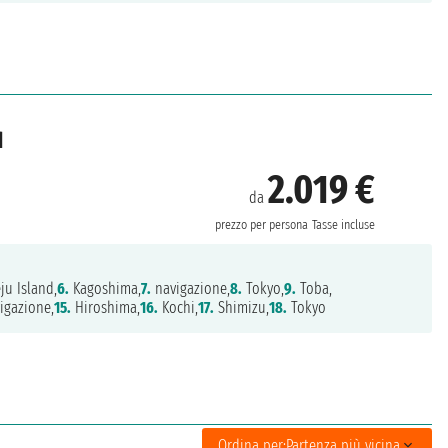
d
2.019 €
da
prezzo per persona
Tasse incluse
ju Island,
6.
Kagoshima,
7.
navigazione,
8.
Tokyo,
9.
Toba,
igazione,
15.
Hiroshima,
16.
Kochi,
17.
Shimizu,
18.
Tokyo
Ordina per:
Partenza più vicina