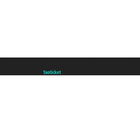
Taoticket S.r.l. Via Brigata Liguria, 3/21 16121 Genova ©2007/2026 - Ticketc
P.Iva 06206400720 - Capitale Sociale € 100.000,00 i.v. - Iscritta alla Came
Un portale del gruppo
Taoticket