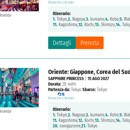
Itinerario:
1.
Tokyo,
2.
Nagoya,
3.
kumano,
4.
Kobe,
5.
Wak
11.
Kagoshima,
12.
Kochi,
13.
Shimizu,
14.
Tok
Dettagli
Prenota
Oriente: Giappone, Corea del Su
SAPPHIRE PRINCESS
|
15 AGO 2027
Durata:
20 notti
Partenza da:
Tokyo
Sbarco:
Tokyo
Itinerario:
1.
Tokyo,
2.
Nagoya,
3.
kumano,
4.
Kobe,
5.
Wak
11.
Kagoshima,
12.
Kochi,
13.
Shimizu,
14.
Toky
20.
navigazione,
21.
Tokyo