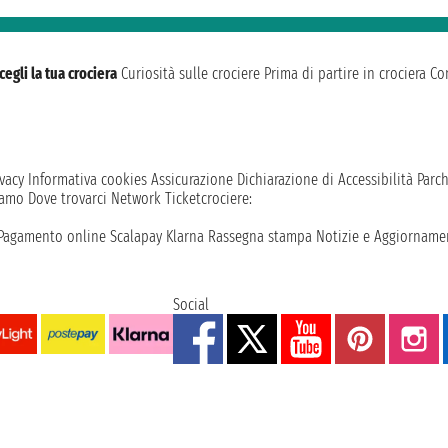
cegli la tua crociera
Curiosità sulle crociere
Prima di partire in crociera
Con
vacy
Informativa cookies
Assicurazione
Dichiarazione di Accessibilità
Parc
iamo
Dove trovarci
Network
Ticketcrociere:
Pagamento online
Scalapay
Klarna
Rassegna stampa
Notizie e Aggiornamen
Social