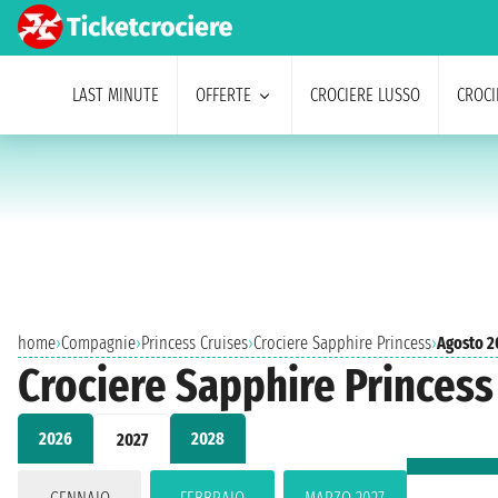
LAST MINUTE
OFFERTE
CROCIERE LUSSO
CROCI
home
›
Compagnie
›
Princess Cruises
›
Crociere Sapphire Princess
›
Agosto 2
Crociere Sapphire Princess
2026
2028
2027