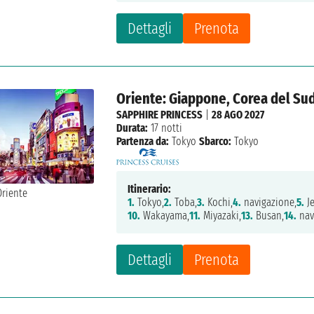
Dettagli
Prenota
Oriente: Giappone, Corea del Su
SAPPHIRE PRINCESS
|
28 AGO 2027
Durata:
17 notti
Partenza da:
Tokyo
Sbarco:
Tokyo
Itinerario:
1.
Tokyo,
2.
Toba,
3.
Kochi,
4.
navigazione,
5.
Je
10.
Wakayama,
11.
Miyazaki,
13.
Busan,
14.
nav
Dettagli
Prenota