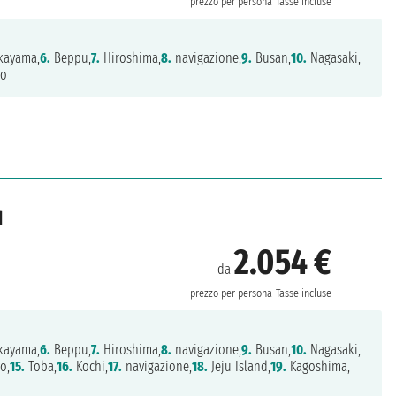
prezzo per persona
Tasse incluse
ayama,
6.
Beppu,
7.
Hiroshima,
8.
navigazione,
9.
Busan,
10.
Nagasaki,
yo
d
2.054 €
da
prezzo per persona
Tasse incluse
ayama,
6.
Beppu,
7.
Hiroshima,
8.
navigazione,
9.
Busan,
10.
Nagasaki,
o,
15.
Toba,
16.
Kochi,
17.
navigazione,
18.
Jeju Island,
19.
Kagoshima,