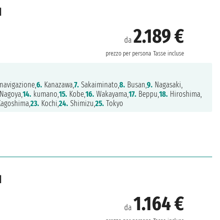
d
2.189 €
da
prezzo per persona
Tasse incluse
navigazione,
6.
Kanazawa,
7.
Sakaiminato,
8.
Busan,
9.
Nagasaki,
Nagoya,
14.
kumano,
15.
Kobe,
16.
Wakayama,
17.
Beppu,
18.
Hiroshima,
agoshima,
23.
Kochi,
24.
Shimizu,
25.
Tokyo
d
1.164 €
da