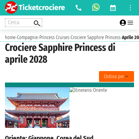
Cerca
home
›
Compagnie
›
Princess Cruises
›
Crociere Sapphire Princess
›
Aprile 2
Crociere Sapphire Princess di
aprile 2028
Ordina per
Oriente: Giappone, Corea del Sud