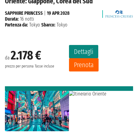
Oriente: Giappone, Corea del Sud
SAPPHIRE PRINCESS
|
19 APR 2028
Durata:
16 notti
Partenza da:
Tokyo
Sbarco:
Tokyo
Dettagli
2.178 €
da
Prenota
prezzo per persona
Tasse incluse