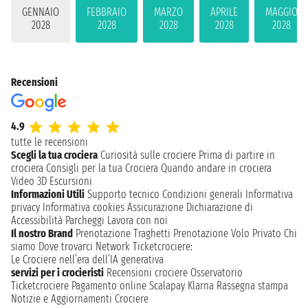
GENNAIO
FEBBRAIO
MARZO
APRILE
MAGGIO
2028
2028
2028
2028
2028
Recensioni
4.9
tutte le recensioni
Scegli la tua crociera
Curiosità sulle crociere
Prima di partire in
crociera
Consigli per la tua Crociera
Quando andare in crociera
Video 3D
Escursioni
Informazioni Utili
Supporto tecnico
Condizioni generali
Informativa
privacy
Informativa cookies
Assicurazione
Dichiarazione di
Accessibilità
Parcheggi
Lavora con noi
Il nostro Brand
Prenotazione Traghetti
Prenotazione Volo Privato
Chi
siamo
Dove trovarci
Network
Ticketcrociere:
Le Crociere nell’era dell’IA generativa
servizi per i crocieristi
Recensioni crociere
Osservatorio
Ticketcrociere
Pagamento online
Scalapay
Klarna
Rassegna stampa
Notizie e Aggiornamenti Crociere