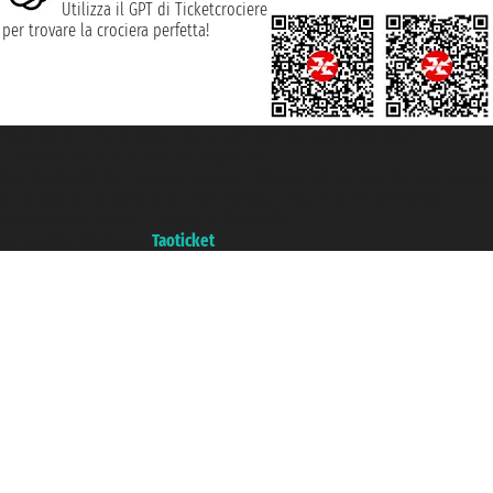
Utilizza il GPT di Ticketcrociere
per trovare la crociera perfetta!
Taoticket S.r.l. Via Brigata Liguria, 3/21 16121 Genova ©2007/2026 -
Ticketcrociere ® è un Marchio Registrato
P.Iva 06206400720 - Capitale Sociale € 100.000,00 i.v. - Iscritta alla Camera
di Commercio di Genova con REA 433093. - Aut. Prov. n° 6167/131601 -
Assicurazione Unipol - polizza n. 206484182
Un portale del gruppo
Taoticket