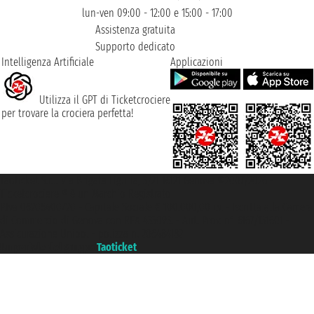
lun-ven 09:00 - 12:00 e 15:00 - 17:00
Assistenza gratuita
Supporto dedicato
Intelligenza Artificiale
Applicazioni
Utilizza il GPT di Ticketcrociere
per trovare la crociera perfetta!
Taoticket S.r.l. Via Brigata Liguria, 3/21 16121 Genova ©2007/2026 -
Ticketcrociere ® è un Marchio Registrato
P.Iva 06206400720 - Capitale Sociale € 100.000,00 i.v. - Iscritta alla Camera
di Commercio di Genova con REA 433093. - Aut. Prov. n° 6167/131601 -
Assicurazione Unipol - polizza n. 206484182
Un portale del gruppo
Taoticket