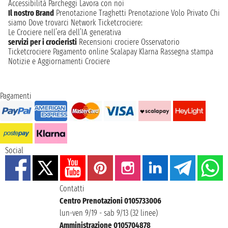
Accessibilità
Parcheggi
Lavora con noi
Il nostro Brand
Prenotazione Traghetti
Prenotazione Volo Privato
Chi
siamo
Dove trovarci
Network
Ticketcrociere:
Le Crociere nell’era dell’IA generativa
servizi per i crocieristi
Recensioni crociere
Osservatorio
Ticketcrociere
Pagamento online
Scalapay
Klarna
Rassegna stampa
Notizie e Aggiornamenti Crociere
Pagamenti
Social
Contatti
Centro Prenotazioni 0105733006
lun-ven 9/19 - sab 9/13 (32 linee)
Amministrazione 0105704878