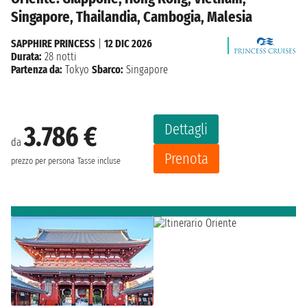
Singapore, Thailandia, Cambogia, Malesia
SAPPHIRE PRINCESS
|
12 DIC 2026
Durata:
28 notti
Partenza da:
Tokyo
Sbarco:
Singapore
Dettagli
3.786 €
da
Prenota
prezzo per persona
Tasse incluse