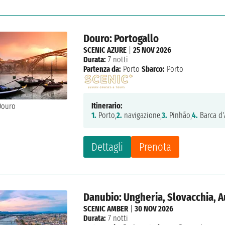
Douro: Portogallo
SCENIC AZURE
|
25 NOV 2026
Durata:
7 notti
Partenza da:
Porto
Sbarco:
Porto
Itinerario:
1.
Porto,
2.
navigazione,
3.
Pinhão,
4.
Barca d'
Dettagli
Prenota
Danubio: Ungheria, Slovacchia, A
SCENIC AMBER
|
30 NOV 2026
Durata:
7 notti