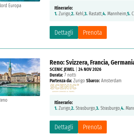
Itinerario:
1.
Zurigo,
2.
Kehl,
3.
Rastatt,
4.
Mannheim,
5.
C
Dettagli
Prenota
Reno: Svizzera, Francia, Germani
SCENIC JEWEL
|
24 NOV 2026
Durata:
7 notti
Partenza da:
Zurigo
Sbarco:
Amsterdam
Itinerario:
1.
Zurigo,
2.
Strasburgo,
3.
Strasburgo,
4.
Mann
Dettagli
Prenota