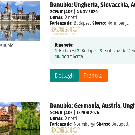
Danubio: Ungheria, Slovacchia, A
SCENIC JADE
|
4 NOV 2026
Durata:
9 notti
Partenza da:
Budapest
Sbarco:
Norimberga
Itinerario:
1.
Budapest,
2.
Budapest,
3.
Bratislava,
4.
Vien
10.
Norimberga
Dettagli
Prenota
Danubio: Germania, Austria, Ung
SCENIC JADE
|
13 NOV 2026
Durata:
9 notti
Partenza da:
Norimberga
Sbarco:
Budapest