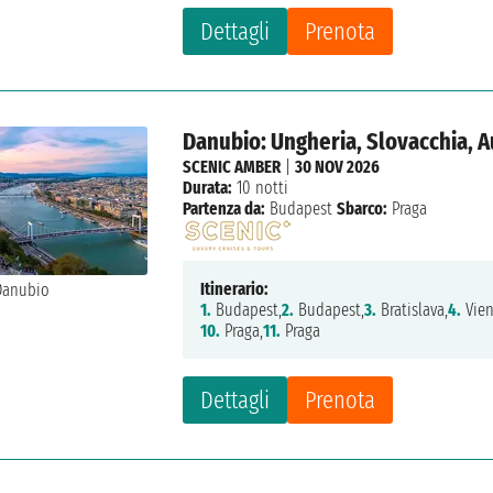
Dettagli
Prenota
Danubio: Ungheria, Slovacchia, 
SCENIC AMBER
|
30 NOV 2026
Durata:
10 notti
Partenza da:
Budapest
Sbarco:
Praga
Itinerario:
1.
Budapest,
2.
Budapest,
3.
Bratislava,
4.
Vien
10.
Praga,
11.
Praga
Dettagli
Prenota