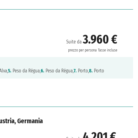
3.960 €
Suite da
prezzo per persona
Tasse incluse
Alva,
5.
Peso da Régua,
6.
Peso da Régua,
7.
Porto,
8.
Porto
ustria, Germania
4.201 €