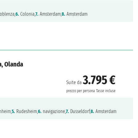
oblenza,
6.
Colonia,
7.
Amsterdam,
8.
Amsterdam
a, Olanda
3.795 €
Suite da
prezzo per persona
Tasse incluse
heim,
5.
Rudesheim,
6.
navigazione,
7.
Dusseldorf,
8.
Amsterdam