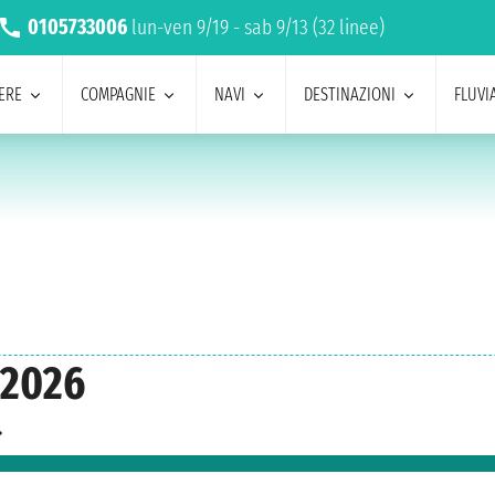
0105733006
lun-ven 9/19 - sab 9/13 (32 linee)
ERE
COMPAGNIE
NAVI
DESTINAZIONI
FLUVIA
 2026