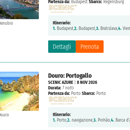
Partenza da:
Budapest
Sbarco:
Regensburg
Itinerario:
1.
Budapest,
2.
Budapest,
3.
Bratislava,
4.
Vien
Dettagli
Prenota
Douro: Portogallo
SCENIC AZURE
|
8 NOV 2026
Durata:
7 notti
Partenza da:
Porto
Sbarco:
Porto
Itinerario:
1.
Porto,
2.
navigazione,
3.
Pinhão,
4.
Barca d'