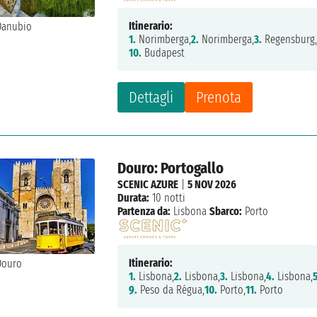
Itinerario:
1.
Norimberga,
2.
Norimberga,
3.
Regensburg
10.
Budapest
Dettagli
Prenota
Douro: Portogallo
SCENIC AZURE
|
5 NOV 2026
Durata:
10 notti
Partenza da:
Lisbona
Sbarco:
Porto
Itinerario:
1.
Lisbona,
2.
Lisbona,
3.
Lisbona,
4.
Lisbona,
5
9.
Peso da Régua,
10.
Porto,
11.
Porto