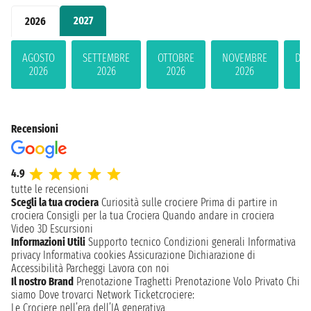
2027
2026
AGOSTO
SETTEMBRE
OTTOBRE
NOVEMBRE
DIC
2026
2026
2026
2026
2
Recensioni
4.9
tutte le recensioni
Scegli la tua crociera
Curiosità sulle crociere
Prima di partire in
crociera
Consigli per la tua Crociera
Quando andare in crociera
Video 3D
Escursioni
Informazioni Utili
Supporto tecnico
Condizioni generali
Informativa
privacy
Informativa cookies
Assicurazione
Dichiarazione di
Accessibilità
Parcheggi
Lavora con noi
Il nostro Brand
Prenotazione Traghetti
Prenotazione Volo Privato
Chi
siamo
Dove trovarci
Network
Ticketcrociere:
Le Crociere nell’era dell’IA generativa