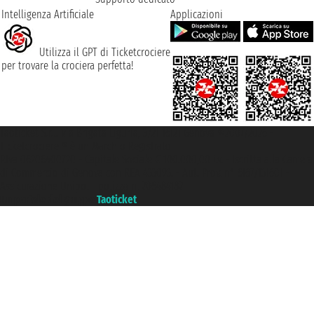
Intelligenza Artificiale
Applicazioni
Utilizza il GPT di Ticketcrociere
per trovare la crociera perfetta!
Taoticket S.r.l. Via Brigata Liguria, 3/21 16121 Genova ©2007/2026 -
Ticketcrociere ® è un Marchio Registrato
P.Iva 06206400720 - Capitale Sociale € 100.000,00 i.v. - Iscritta alla Camera
di Commercio di Genova con REA 433093. - Aut. Prov. n° 6167/131601 -
Assicurazione Unipol - polizza n. 206484182
Un portale del gruppo
Taoticket