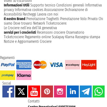
Video 3D
Escursioni
Informazioni Utili
Supporto tecnico
Condizioni generali
Informativa
privacy
Informativa cookies
Assicurazione
Dichiarazione di
Accessibilità
Parcheggi
Lavora con noi
Il nostro Brand
Prenotazione Traghetti
Prenotazione Volo Privato
Chi
siamo
Dove trovarci
Network
Ticketcrociere:
Le Crociere nell’era dell’IA generativa
servizi per i crocieristi
Recensioni crociere
Osservatorio
Ticketcrociere
Pagamento online
Scalapay
Klarna
Rassegna stampa
Notizie e Aggiornamenti Crociere
Pagamenti
Social
Contatti
Centro Prenotazioni 0105733006