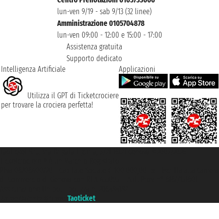
lun-ven 9/19 - sab 9/13 (32 linee)
Amministrazione 0105704878
lun-ven 09:00 - 12:00 e 15:00 - 17:00
Assistenza gratuita
Supporto dedicato
Intelligenza Artificiale
Applicazioni
Utilizza il GPT di Ticketcrociere
per trovare la crociera perfetta!
Taoticket S.r.l. Via Brigata Liguria, 3/21 16121 Genova ©2007/2026 -
Ticketcrociere ® è un Marchio Registrato
P.Iva 06206400720 - Capitale Sociale € 100.000,00 i.v. - Iscritta alla Camera
di Commercio di Genova con REA 433093. - Aut. Prov. n° 6167/131601 -
Assicurazione Unipol - polizza n. 206484182
Un portale del gruppo
Taoticket