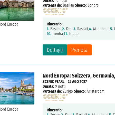
Durata:
10 notti
Partenza da:
Basilea
Sbarco:
Londra
Itinerario:
1.
Basilea,
2.
Kehl,
3.
Rastatt,
4.
Mannheim,
5.
C
10.
Londra,
11.
Londra
Dettagli
Prenota
Nord Europa: Svizzera, Germania
SCENIC PEARL
|
25 AGO 2027
Durata:
9 notti
Partenza da:
Zurigo
Sbarco:
Amsterdam
Itinerario:
1.
Zurigo,
2.
Kehl,
3.
Rastatt,
4.
Mannheim,
5.
C