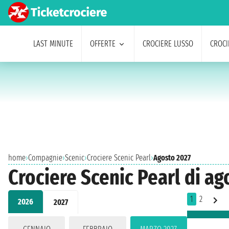
LAST MINUTE
OFFERTE
CROCIERE LUSSO
CROCI
home
›
Compagnie
›
Scenic
›
Crociere Scenic Pearl
›
Agosto 2027
Crociere Scenic Pearl di ag
1
2
2026
2027