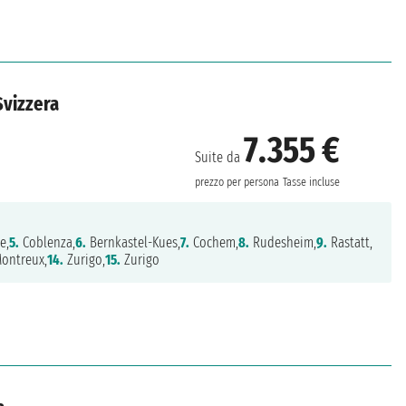
Svizzera
7.355 €
Suite da
prezzo per persona
Tasse incluse
e,
5.
Coblenza,
6.
Bernkastel-Kues,
7.
Cochem,
8.
Rudesheim,
9.
Rastatt,
ontreux,
14.
Zurigo,
15.
Zurigo