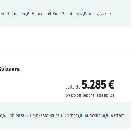
eim,
5.
Cochem,
6.
Bernkastel-Kues,
7.
Coblenza,
8.
navigazione,
Svizzera
5.285 €
Suite da
prezzo per persona
Tasse incluse
e,
5.
Coblenza,
6.
Bernkastel-Kues,
7.
Cochem,
8.
Rudesheim,
9.
Rastatt,