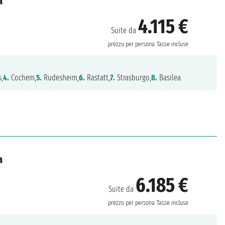
a
4.115 €
Suite da
prezzo per persona
Tasse incluse
,
4.
Cochem,
5.
Rudesheim,
6.
Rastatt,
7.
Strasburgo,
8.
Basilea
a
6.185 €
Suite da
prezzo per persona
Tasse incluse