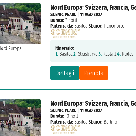
Nord Europa: Svizzera, Francia, 
SCENIC PEARL
|
11 AGO 2027
Durata:
7 notti
Partenza da:
Basilea
Sbarco:
Francoforte
Itinerario:
1.
Basilea,
2.
Strasburgo,
3.
Rastatt,
4.
Rudesh
Dettagli
Prenota
Nord Europa: Svizzera, Francia, 
SCENIC PEARL
|
11 AGO 2027
Durata:
10 notti
Partenza da:
Basilea
Sbarco:
Berlino