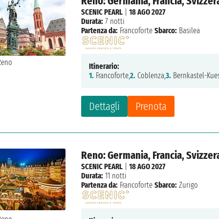
Reno: Germania, Francia, Svizzer
SCENIC PEARL
|
18 AGO 2027
Durata:
7 notti
Partenza da:
Francoforte
Sbarco:
Basilea
Itinerario:
1.
Francoforte,
2.
Coblenza,
3.
Bernkastel-Kues
Dettagli
Prenota
Reno: Germania, Francia, Svizzer
SCENIC PEARL
|
18 AGO 2027
Durata:
11 notti
Partenza da:
Francoforte
Sbarco:
Zurigo