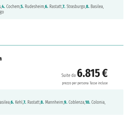
,
4.
Cochem,
5.
Rudesheim,
6.
Rastatt,
7.
Strasburgo,
8.
Basilea,
igo
a
6.815 €
Suite da
prezzo per persona
Tasse incluse
silea,
6.
Kehl,
7.
Rastatt,
8.
Mannheim,
9.
Coblenza,
10.
Colonia,