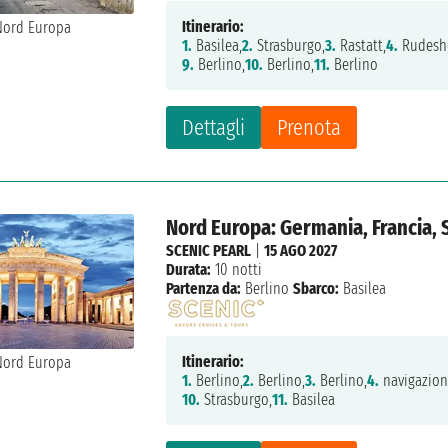
Itinerario:
1.
Basilea,
2.
Strasburgo,
3.
Rastatt,
4.
Rudesh
9.
Berlino,
10.
Berlino,
11.
Berlino
Dettagli
Prenota
Nord Europa: Germania, Francia, 
SCENIC PEARL
|
15 AGO 2027
Durata:
10 notti
Partenza da:
Berlino
Sbarco:
Basilea
Itinerario:
1.
Berlino,
2.
Berlino,
3.
Berlino,
4.
navigazion
10.
Strasburgo,
11.
Basilea