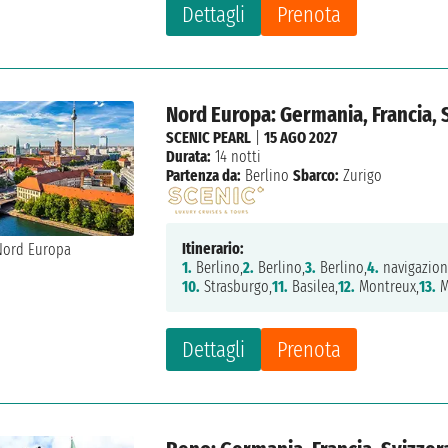
Dettagli
Prenota
Nord Europa: Germania, Francia, 
SCENIC PEARL
|
15 AGO 2027
Durata:
14 notti
Partenza da:
Berlino
Sbarco:
Zurigo
Itinerario:
1.
Berlino,
2.
Berlino,
3.
Berlino,
4.
navigazion
10.
Strasburgo,
11.
Basilea,
12.
Montreux,
13.
M
Dettagli
Prenota