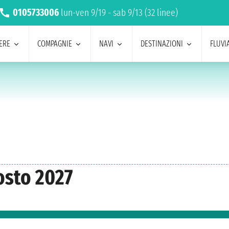
0105733006
lun-ven 9/19 - sab 9/13 (32 linee)
ERE
COMPAGNIE
NAVI
DESTINAZIONI
FLUVIA
osto 2027