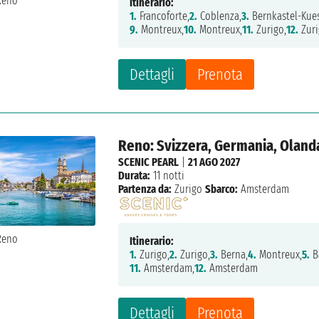
Itinerario:
1.
Francoforte,
2.
Coblenza,
3.
Bernkastel-Kues
9.
Montreux,
10.
Montreux,
11.
Zurigo,
12.
Zur
Dettagli
Prenota
Reno: Svizzera, Germania, Oland
SCENIC PEARL
|
21 AGO 2027
Durata:
11 notti
Partenza da:
Zurigo
Sbarco:
Amsterdam
Itinerario:
1.
Zurigo,
2.
Zurigo,
3.
Berna,
4.
Montreux,
5.
Ba
11.
Amsterdam,
12.
Amsterdam
Dettagli
Prenota