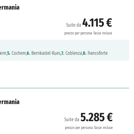
Germania
4.115 €
Suite da
prezzo per persona
Tasse incluse
eim,
5.
Cochem,
6.
Bernkastel-Kues,
7.
Coblenza,
8.
Francoforte
Germania
5.285 €
Suite da
prezzo per persona
Tasse incluse