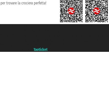
per trovare la crociera perfetta!
Taoticket S.r.l. Via Brigata Liguria, 3/21 16121 Genova ©2007/2026 -
Ticketcrociere ® è un Marchio Registrato
P.Iva 06206400720 - Capitale Sociale € 100.000,00 i.v. - Iscritta alla Camera
di Commercio di Genova con REA 433093. - Aut. Prov. n° 6167/131601 -
Assicurazione Unipol - polizza n. 206484182
Un portale del gruppo
Taoticket