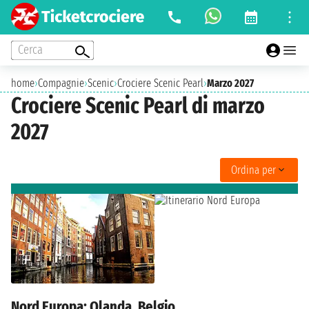
Cerca
home
›
Compagnie
›
Scenic
›
Crociere Scenic Pearl
›
Marzo 2027
Crociere Scenic Pearl di marzo
2027
Ordina per
Nord Europa: Olanda, Belgio