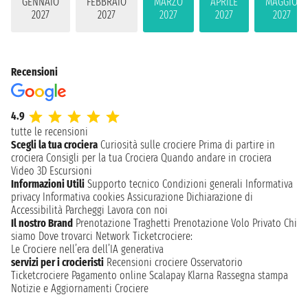
GENNAIO
FEBBRAIO
MARZO
APRILE
MAGGIO
2027
2027
2027
2027
2027
Recensioni
4.9
tutte le recensioni
Scegli la tua crociera
Curiosità sulle crociere
Prima di partire in
crociera
Consigli per la tua Crociera
Quando andare in crociera
Video 3D
Escursioni
Informazioni Utili
Supporto tecnico
Condizioni generali
Informativa
privacy
Informativa cookies
Assicurazione
Dichiarazione di
Accessibilità
Parcheggi
Lavora con noi
Il nostro Brand
Prenotazione Traghetti
Prenotazione Volo Privato
Chi
siamo
Dove trovarci
Network
Ticketcrociere:
Le Crociere nell’era dell’IA generativa
servizi per i crocieristi
Recensioni crociere
Osservatorio
Ticketcrociere
Pagamento online
Scalapay
Klarna
Rassegna stampa
Notizie e Aggiornamenti Crociere