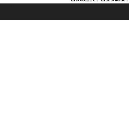
rociere ® è un Marchio Registrato
ra di Commercio di Genova con REA 433093. - Aut. Prov. n° 6167/131601 - Ass