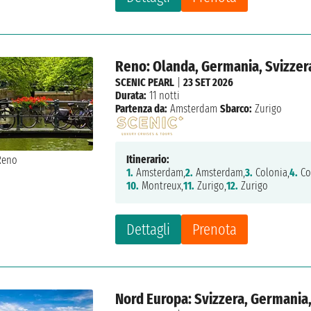
Reno: Olanda, Germania, Svizzer
SCENIC PEARL
|
23 SET 2026
Durata:
11 notti
Partenza da:
Amsterdam
Sbarco:
Zurigo
Itinerario:
1.
Amsterdam,
2.
Amsterdam,
3.
Colonia,
4.
Co
10.
Montreux,
11.
Zurigo,
12.
Zurigo
Dettagli
Prenota
Nord Europa: Svizzera, Germania