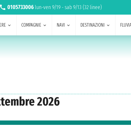
0105733006
lun-ven 9/19 - sab 9/13 (32 linee)
ERE
COMPAGNIE
NAVI
DESTINAZIONI
FLUVIA
ettembre 2026