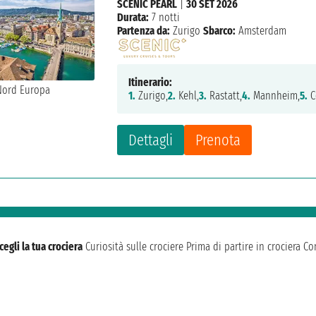
SCENIC PEARL
|
30 SET 2026
Durata:
7 notti
Partenza da:
Zurigo
Sbarco:
Amsterdam
Itinerario:
1.
Zurigo,
2.
Kehl,
3.
Rastatt,
4.
Mannheim,
5.
C
Dettagli
Prenota
cegli la tua crociera
Curiosità sulle crociere
Prima di partire in crociera
Con