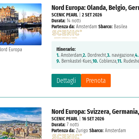
Nord Europa: Olanda, Belgio, Ger
SCENIC PEARL
|
2 SET 2026
Durata:
14 notti
Partenza da:
Amsterdam
Sbarco:
Basilea
Itinerario:
1.
Amsterdam,
2.
Dordrecht,
3.
navigazione,
4.
9.
Bernkastel-Kues,
10.
Coblenza,
11.
Rudeshe
Dettagli
Prenota
Nord Europa: Svizzera, Germania
SCENIC PEARL
|
16 SET 2026
Durata:
7 notti
Partenza da:
Zurigo
Sbarco:
Amsterdam