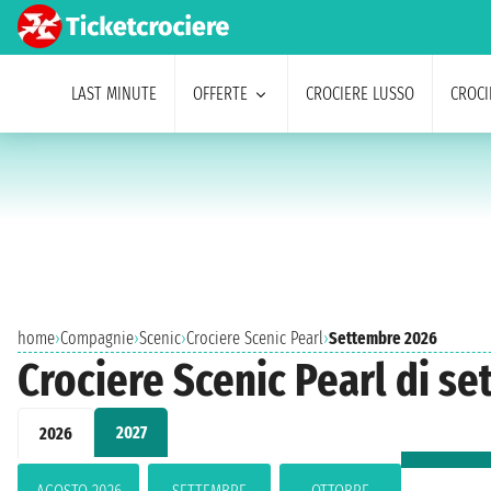
LAST MINUTE
OFFERTE
CROCIERE LUSSO
CROCI
home
›
Compagnie
›
Scenic
›
Crociere Scenic Pearl
›
Settembre 2026
Crociere Scenic Pearl di s
2027
2026