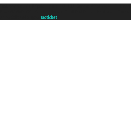
Taoticket S.r.l. Via Brigata Liguria, 3/21 16121 Genova ©2007/2026 - Ticketc
P.Iva 06206400720 - Capitale Sociale € 100.000,00 i.v. - Iscritta alla Came
Un portale del gruppo
Taoticket