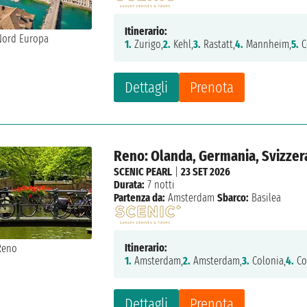
Itinerario:
1.
Zurigo,
2.
Kehl,
3.
Rastatt,
4.
Mannheim,
5.
C
Dettagli
Prenota
Reno: Olanda, Germania, Svizzer
SCENIC PEARL
|
23 SET 2026
Durata:
7 notti
Partenza da:
Amsterdam
Sbarco:
Basilea
Itinerario:
1.
Amsterdam,
2.
Amsterdam,
3.
Colonia,
4.
Co
Dettagli
Prenota