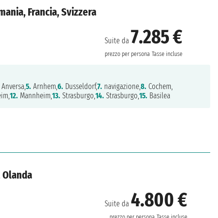
mania, Francia, Svizzera
7.285 €
Suite da
prezzo per persona
Tasse incluse
Anversa,
5.
Arnhem,
6.
Dusseldorf,
7.
navigazione,
8.
Cochem,
im,
12.
Mannheim,
13.
Strasburgo,
14.
Strasburgo,
15.
Basilea
, Olanda
4.800 €
Suite da
prezzo per persona
Tasse incluse