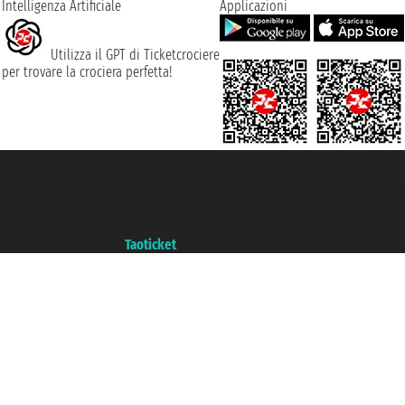
Intelligenza Artificiale
Applicazioni
Utilizza il GPT di Ticketcrociere
per trovare la crociera perfetta!
Taoticket S.r.l. Via Brigata Liguria, 3/21 16121 Genova ©2007/2026 -
Ticketcrociere ® è un Marchio Registrato
P.Iva 06206400720 - Capitale Sociale € 100.000,00 i.v. - Iscritta alla Camera
di Commercio di Genova con REA 433093. - Aut. Prov. n° 6167/131601 -
Assicurazione Unipol - polizza n. 206484182
Un portale del gruppo
Taoticket