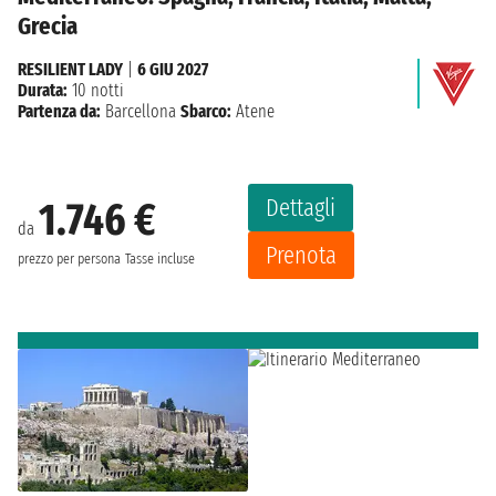
Grecia
RESILIENT LADY
|
6 GIU 2027
Durata:
10 notti
Partenza da:
Barcellona
Sbarco:
Atene
Dettagli
1.746 €
da
Prenota
prezzo per persona
Tasse incluse