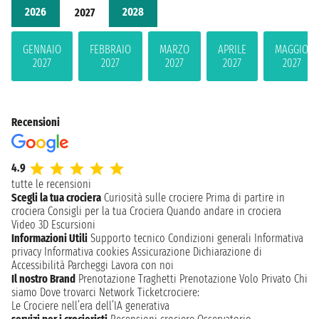
2026
2028
2027
GENNAIO
FEBBRAIO
MARZO
APRILE
MAGGIO
2027
2027
2027
2027
2027
Recensioni
4.9
tutte le recensioni
Scegli la tua crociera
Curiosità sulle crociere
Prima di partire in
crociera
Consigli per la tua Crociera
Quando andare in crociera
Video 3D
Escursioni
Informazioni Utili
Supporto tecnico
Condizioni generali
Informativa
privacy
Informativa cookies
Assicurazione
Dichiarazione di
Accessibilità
Parcheggi
Lavora con noi
Il nostro Brand
Prenotazione Traghetti
Prenotazione Volo Privato
Chi
siamo
Dove trovarci
Network
Ticketcrociere:
Le Crociere nell’era dell’IA generativa