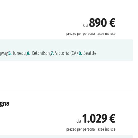
890 €
da
prezzo per persona
Tasse incluse
way,
5.
Juneau,
6.
Ketchikan,
7.
Victoria (CA),
8.
Seattle
agna
1.029 €
da
prezzo per persona
Tasse incluse