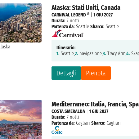
Alaska: Stati Uniti, Canada
CARNIVAL LEGEND ®
|
1 GIU 2027
Durata:
7 notti
Partenza da:
Seattle
Sbarco:
Seattle
Itinerario:
1.
Seattle,
2.
navigazione,
3.
Tracy Arm,
4.
Skag
Dettagli
Prenota
Mediterraneo: Italia, Francia, Sp
COSTA SMERALDA
|
1 GIU 2027
Durata:
7 notti
Partenza da:
Cagliari
Sbarco:
Cagliari