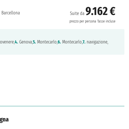
9.162 €
:
Barcellona
Suite da
prezzo per persona
Tasse incluse
ovenere,
4.
Genova,
5.
Montecarlo,
6.
Montecarlo,
7.
navigazione,
agna