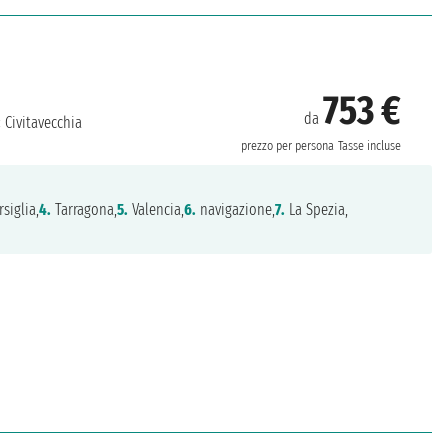
753 €
da
:
Civitavecchia
prezzo per persona
Tasse incluse
siglia,
4.
Tarragona,
5.
Valencia,
6.
navigazione,
7.
La Spezia,