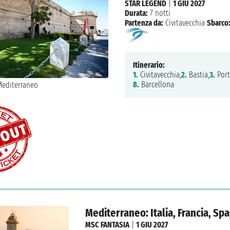
STAR LEGEND
|
1 GIU 2027
Durata:
7 notti
Partenza da:
Civitavecchia
Sbarco
Itinerario:
1.
Civitavecchia,
2.
Bastia,
3.
Port
8.
Barcellona
Mediterraneo: Italia, Francia, Sp
MSC FANTASIA
|
1 GIU 2027