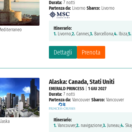
Durata:
7 notti
Partenza da:
Livorno
Sbarco:
Livorno
Itinerario:
1.
Livorno,
2.
Cannes,
3.
Barcellona,
4.
Ibiza,
5.
Dettagli
Prenota
Alaska: Canada, Stati Uniti
EMERALD PRINCESS
|
1 GIU 2027
Durata:
7 notti
Partenza da:
Vancouver
Sbarco:
Vancouver
Itinerario:
1.
Vancouver,
2.
navigazione,
3.
Juneau,
4.
Ska