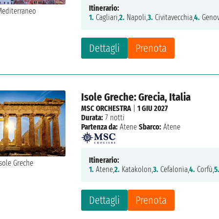
Itinerario:
1.
Cagliari,
2.
Napoli,
3.
Civitavecchia,
4.
Genov
Dettagli
Prenota
Isole Greche: Grecia, Italia
MSC ORCHESTRA
|
1 GIU 2027
Durata:
7 notti
Partenza da:
Atene
Sbarco:
Atene
Itinerario:
1.
Atene,
2.
Katakolon,
3.
Cefalonia,
4.
Corfù,
5
Dettagli
Prenota