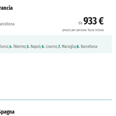
Francia
933 €
da
arcellona
prezzo per persona
Tasse incluse
unisi,
4.
Palermo,
5.
Napoli,
6.
Livorno,
7.
Marsiglia,
8.
Barcellona
 Spagna