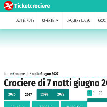
LAST MINUTE
OFFERTE
CROCIERE LUSSO
CROCI
home
›
Crociere di 7 notti
›
Giugno 2027
Crociere di 7 notti giugno 
1
2
..75
2026
2028
2029
2027