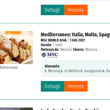
Dettagli
Prenota
Mediterraneo: Italia, Malta, Spag
MSC WORLD ASIA
|
1 GIU 2027
Durata:
7 notti
Partenza da:
Messina
Sbarco:
Messina
Itinerario:
1.
Messina,
2.
La Valletta,
3.
navigazione,
4.
Ba
Dettagli
Prenota