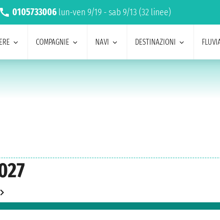
0105733006
lun-ven 9/19 - sab 9/13 (32 linee)
ERE
COMPAGNIE
NAVI
DESTINAZIONI
FLUVIA
2027