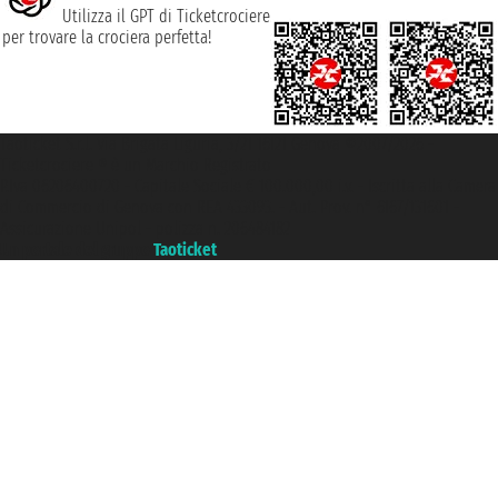
Utilizza il GPT di Ticketcrociere
per trovare la crociera perfetta!
Taoticket S.r.l. Via Brigata Liguria, 3/21 16121 Genova ©2007/2026 -
Ticketcrociere ® è un Marchio Registrato
P.Iva 06206400720 - Capitale Sociale € 100.000,00 i.v. - Iscritta alla Camera
di Commercio di Genova con REA 433093. - Aut. Prov. n° 6167/131601 -
Assicurazione Unipol - polizza n. 206484182
Un portale del gruppo
Taoticket