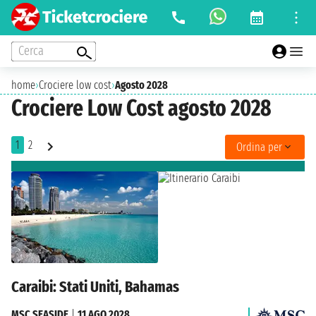
Cerca
home
›
Crociere low cost
›
Agosto 2028
Crociere Low Cost agosto 2028
1
2
Ordina per
Caraibi: Stati Uniti, Bahamas
MSC SEASIDE
|
11 AGO 2028