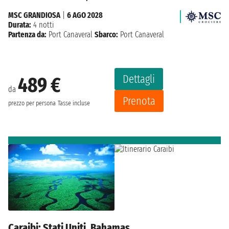
MSC GRANDIOSA
|
6 AGO 2028
Durata:
4 notti
Partenza da:
Port Canaveral
Sbarco:
Port Canaveral
Dettagli
489 €
da
Prenota
prezzo per persona
Tasse incluse
Caraibi: Stati Uniti, Bahamas