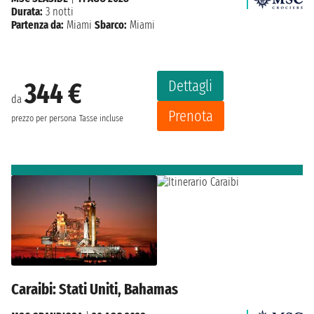
Durata:
3 notti
Partenza da:
Miami
Sbarco:
Miami
Dettagli
344 €
da
Prenota
prezzo per persona
Tasse incluse
Caraibi: Stati Uniti, Bahamas