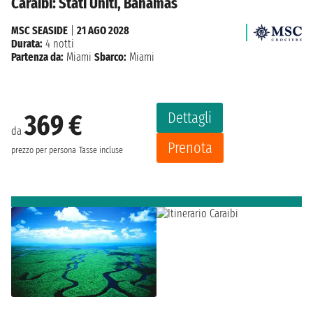
Caraibi: Stati Uniti, Bahamas
MSC SEASIDE
|
21 AGO 2028
Durata:
4 notti
Partenza da:
Miami
Sbarco:
Miami
Dettagli
369 €
da
Prenota
prezzo per persona
Tasse incluse