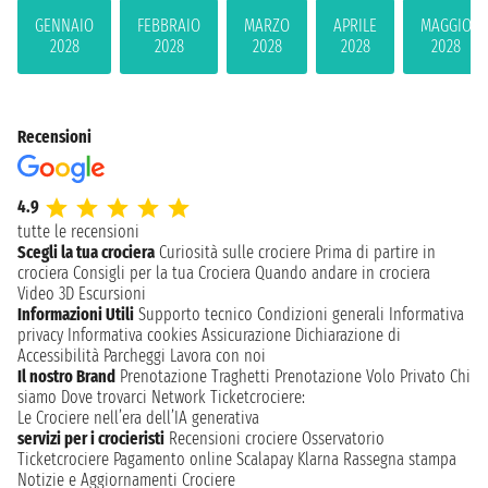
GENNAIO
FEBBRAIO
MARZO
APRILE
MAGGIO
2028
2028
2028
2028
2028
Recensioni
4.9
tutte le recensioni
Scegli la tua crociera
Curiosità sulle crociere
Prima di partire in
crociera
Consigli per la tua Crociera
Quando andare in crociera
Video 3D
Escursioni
Informazioni Utili
Supporto tecnico
Condizioni generali
Informativa
privacy
Informativa cookies
Assicurazione
Dichiarazione di
Accessibilità
Parcheggi
Lavora con noi
Il nostro Brand
Prenotazione Traghetti
Prenotazione Volo Privato
Chi
siamo
Dove trovarci
Network
Ticketcrociere:
Le Crociere nell’era dell’IA generativa
servizi per i crocieristi
Recensioni crociere
Osservatorio
Ticketcrociere
Pagamento online
Scalapay
Klarna
Rassegna stampa
Notizie e Aggiornamenti Crociere