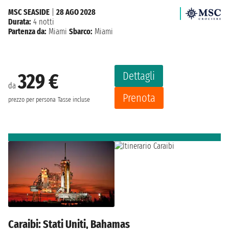
MSC SEASIDE
|
28 AGO 2028
Durata:
4 notti
Partenza da:
Miami
Sbarco:
Miami
Dettagli
329 €
da
Prenota
prezzo per persona
Tasse incluse
Caraibi: Stati Uniti, Bahamas