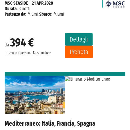
MSC SEASIDE
|
21 APR 2028
Durata:
3 notti
Partenza da:
Miami
Sbarco:
Miami
Dettagli
394 €
da
Prenota
prezzo per persona
Tasse incluse
Mediterraneo: Italia, Francia, Spagna