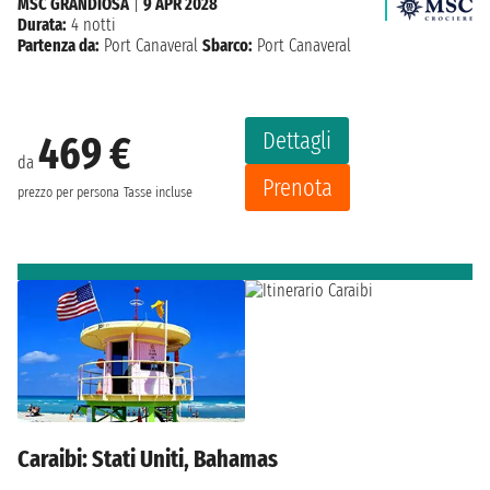
MSC GRANDIOSA
|
9 APR 2028
Durata:
4 notti
Partenza da:
Port Canaveral
Sbarco:
Port Canaveral
Dettagli
469 €
da
Prenota
prezzo per persona
Tasse incluse
Caraibi: Stati Uniti, Bahamas