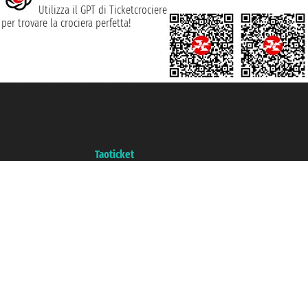
Utilizza il GPT di Ticketcrociere
per trovare la crociera perfetta!
Taoticket S.r.l. Via Brigata Liguria, 3/21 16121 Genova ©2007/2026 -
Ticketcrociere ® è un Marchio Registrato
P.Iva 06206400720 - Capitale Sociale € 100.000,00 i.v. - Iscritta alla Camera
di Commercio di Genova con REA 433093. - Aut. Prov. n° 6167/131601 -
Assicurazione Unipol - polizza n. 206484182
Un portale del gruppo
Taoticket