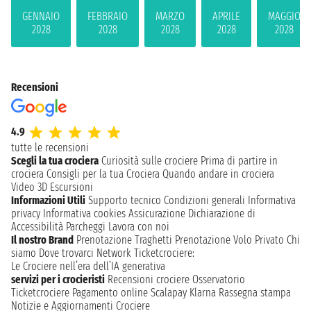
GENNAIO
FEBBRAIO
MARZO
APRILE
MAGGIO
2028
2028
2028
2028
2028
Recensioni
4.9
tutte le recensioni
Scegli la tua crociera
Curiosità sulle crociere
Prima di partire in
crociera
Consigli per la tua Crociera
Quando andare in crociera
Video 3D
Escursioni
Informazioni Utili
Supporto tecnico
Condizioni generali
Informativa
privacy
Informativa cookies
Assicurazione
Dichiarazione di
Accessibilità
Parcheggi
Lavora con noi
Il nostro Brand
Prenotazione Traghetti
Prenotazione Volo Privato
Chi
siamo
Dove trovarci
Network
Ticketcrociere:
Le Crociere nell’era dell’IA generativa
servizi per i crocieristi
Recensioni crociere
Osservatorio
Ticketcrociere
Pagamento online
Scalapay
Klarna
Rassegna stampa
Notizie e Aggiornamenti Crociere