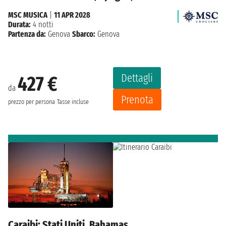
MSC MUSICA
|
11 APR 2028
Durata:
4 notti
Partenza da:
Genova
Sbarco:
Genova
Dettagli
427 €
da
Prenota
prezzo per persona
Tasse incluse
Caraibi: Stati Uniti, Bahamas