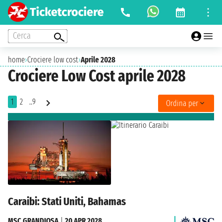
Cerca
home
›
Crociere low cost
›
Aprile 2028
Crociere Low Cost aprile 2028
1
2
..9
Ordina per
Caraibi: Stati Uniti, Bahamas
MSC GRANDIOSA
|
20 APR 2028