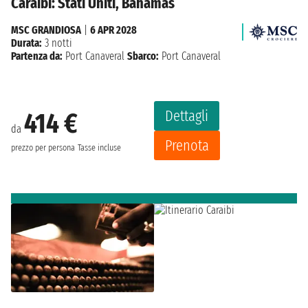
Caraibi: Stati Uniti, Bahamas
MSC GRANDIOSA
|
6 APR 2028
Durata:
3 notti
Partenza da:
Port Canaveral
Sbarco:
Port Canaveral
Dettagli
414 €
da
Prenota
prezzo per persona
Tasse incluse