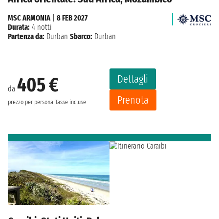
MSC ARMONIA
|
8 FEB 2027
Durata:
4 notti
Partenza da:
Durban
Sbarco:
Durban
Dettagli
405 €
da
Prenota
prezzo per persona
Tasse incluse