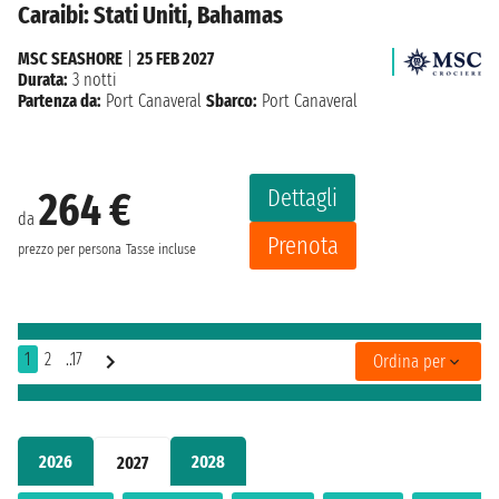
Caraibi: Stati Uniti, Bahamas
MSC SEASHORE
|
25 FEB 2027
Durata:
3 notti
Partenza da:
Port Canaveral
Sbarco:
Port Canaveral
Dettagli
264 €
da
Prenota
prezzo per persona
Tasse incluse
1
2
..17
Ordina per
2026
2028
2027