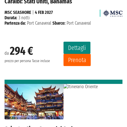
Caraibi: Stati Uniti, Bahamas
MSC SEASHORE
|
4 FEB 2027
Durata:
3 notti
Partenza da:
Port Canaveral
Sbarco:
Port Canaveral
Dettagli
294 €
da
Prenota
prezzo per persona
Tasse incluse