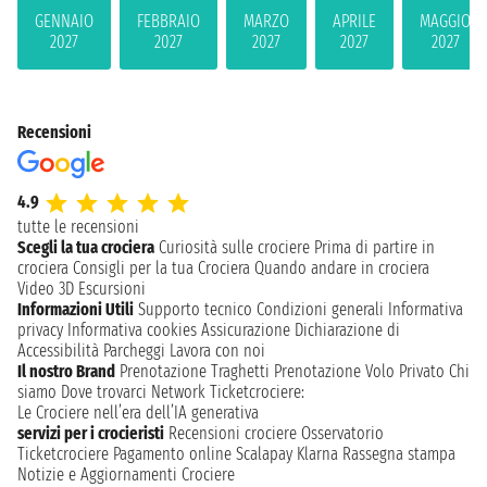
GENNAIO
FEBBRAIO
MARZO
APRILE
MAGGIO
2027
2027
2027
2027
2027
Recensioni
4.9
tutte le recensioni
Scegli la tua crociera
Curiosità sulle crociere
Prima di partire in
crociera
Consigli per la tua Crociera
Quando andare in crociera
Video 3D
Escursioni
Informazioni Utili
Supporto tecnico
Condizioni generali
Informativa
privacy
Informativa cookies
Assicurazione
Dichiarazione di
Accessibilità
Parcheggi
Lavora con noi
Il nostro Brand
Prenotazione Traghetti
Prenotazione Volo Privato
Chi
siamo
Dove trovarci
Network
Ticketcrociere:
Le Crociere nell’era dell’IA generativa
servizi per i crocieristi
Recensioni crociere
Osservatorio
Ticketcrociere
Pagamento online
Scalapay
Klarna
Rassegna stampa
Notizie e Aggiornamenti Crociere