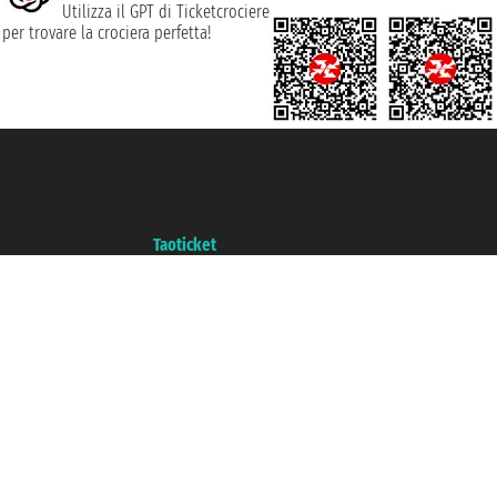
Utilizza il GPT di Ticketcrociere
per trovare la crociera perfetta!
Taoticket S.r.l. Via Brigata Liguria, 3/21 16121 Genova ©2007/2026 -
Ticketcrociere ® è un Marchio Registrato
P.Iva 06206400720 - Capitale Sociale € 100.000,00 i.v. - Iscritta alla Camera
di Commercio di Genova con REA 433093. - Aut. Prov. n° 6167/131601 -
Assicurazione Unipol - polizza n. 206484182
Un portale del gruppo
Taoticket