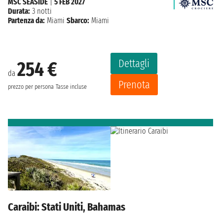
MSC SEASIDE
|
5 FEB 2027
Durata:
3 notti
Partenza da:
Miami
Sbarco:
Miami
Dettagli
254 €
da
Prenota
prezzo per persona
Tasse incluse
Caraibi: Stati Uniti, Bahamas