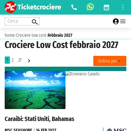
Cerca
home
›
Crociere low cost
›
Febbraio 2027
Crociere Low Cost febbraio 2027
1
2
..17
Ordina per
Caraibi: Stati Uniti, Bahamas
MSC SEASHORE
|
14 FEB 2027