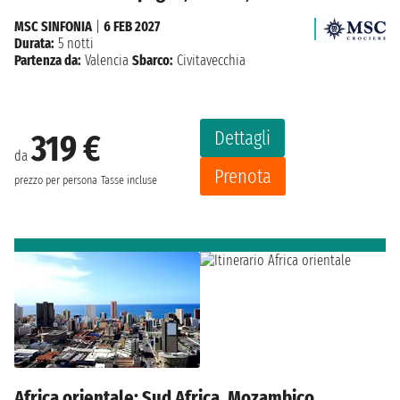
MSC SINFONIA
|
6 FEB 2027
Durata:
5 notti
Partenza da:
Valencia
Sbarco:
Civitavecchia
Dettagli
319 €
da
Prenota
prezzo per persona
Tasse incluse
Africa orientale: Sud Africa, Mozambico