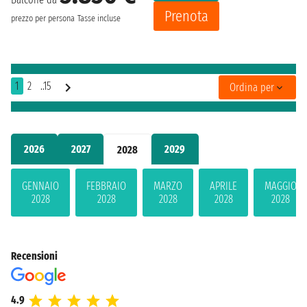
Prenota
prezzo per persona
Tasse incluse
1
2
..15
Ordina per
2026
2027
2029
2028
GENNAIO
FEBBRAIO
MARZO
APRILE
MAGGIO
2028
2028
2028
2028
2028
Recensioni
4.9