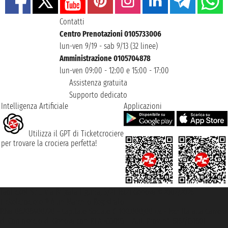
Contatti
Centro Prenotazioni 0105733006
lun-ven 9/19 - sab 9/13 (32 linee)
Amministrazione 0105704878
lun-ven 09:00 - 12:00 e 15:00 - 17:00
Assistenza gratuita
Supporto dedicato
Intelligenza Artificiale
Applicazioni
Utilizza il GPT di Ticketcrociere
per trovare la crociera perfetta!
Taoticket S.r.l. Via Brigata Liguria, 3/21 16121 Genova ©2007/2026 -
Ticketcrociere ® è un Marchio Registrato
P.Iva 06206400720 - Capitale Sociale € 100.000,00 i.v. - Iscritta alla Camera
di Commercio di Genova con REA 433093. - Aut. Prov. n° 6167/131601 -