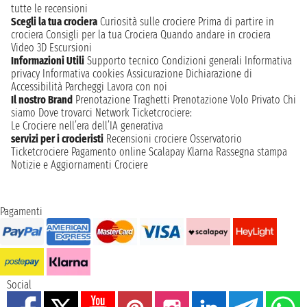
tutte le recensioni
Scegli la tua crociera
Curiosità sulle crociere
Prima di partire in
crociera
Consigli per la tua Crociera
Quando andare in crociera
Video 3D
Escursioni
Informazioni Utili
Supporto tecnico
Condizioni generali
Informativa
privacy
Informativa cookies
Assicurazione
Dichiarazione di
Accessibilità
Parcheggi
Lavora con noi
Il nostro Brand
Prenotazione Traghetti
Prenotazione Volo Privato
Chi
siamo
Dove trovarci
Network
Ticketcrociere:
Le Crociere nell’era dell’IA generativa
servizi per i crocieristi
Recensioni crociere
Osservatorio
Ticketcrociere
Pagamento online
Scalapay
Klarna
Rassegna stampa
Notizie e Aggiornamenti Crociere
Pagamenti
Social