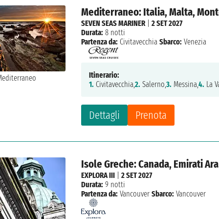
Mediterraneo: Italia, Malta, Mon
SEVEN SEAS MARINER
|
2 SET 2027
Durata:
8 notti
Partenza da:
Civitavecchia
Sbarco:
Venezia
Itinerario:
1.
Civitavecchia,
2.
Salerno,
3.
Messina,
4.
La Va
Dettagli
Prenota
Isole Greche: Canada, Emirati Arabi
EXPLORA III
|
2 SET 2027
Durata:
9 notti
Partenza da:
Vancouver
Sbarco:
Vancouver