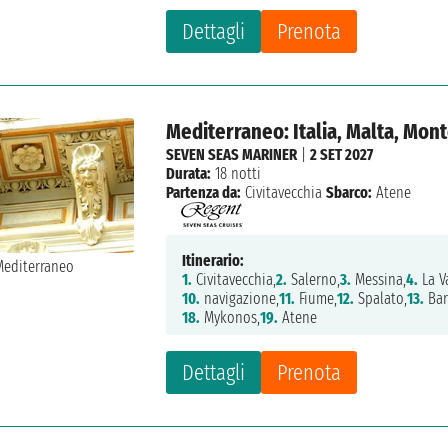
Dettagli
Prenota
Mediterraneo: Italia, Malta, Mont
SEVEN SEAS MARINER
|
2 SET 2027
Durata:
18 notti
Partenza da:
Civitavecchia
Sbarco:
Atene
Itinerario:
1.
Civitavecchia,
2.
Salerno,
3.
Messina,
4.
La Va
10.
navigazione,
11.
Fiume,
12.
Spalato,
13.
Bar
18.
Mykonos,
19.
Atene
Dettagli
Prenota