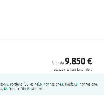
9.850 €
Suite da
prezzo per persona
Tasse incluse
ton,
5.
Portland (US Maine),
6.
navigazione,
7.
Halifax,
8.
navigazione,
ay,
12.
Quebec City,
13.
Montreal