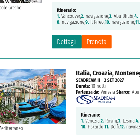
Itinerario:
1.
Vancouver,
2.
navigazione,
3.
Abu Dhabi,
4.
8.
navigazione,
9.
Il Pireo,
10.
navigazione,
11
Dettagli
Prenota
Italia, Croazia, Montene
SEADREAM II
|
2 SET 2027
Durata:
10 notti
Partenza da:
Venezia
Sbarco:
Ate
Itinerario:
1.
Venezia,
2.
Rovinj,
3.
Lesina,
4.
10.
Fiskardo,
11.
Delfi,
12.
navigaz