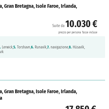
, Gran Bretagna, Isole Faroe, Irlanda,
10.030 €
Suite da
prezzo per persona
Tasse incluse
.
Lerwick,
5.
Torshavn,
6.
Runavík,
7.
navigazione,
8.
Húsavík,
vik
, Gran Bretagna, Isole Faroe, Irlanda,
da