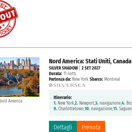
Nord America: Stati Uniti, Canada
SILVER SHADOW
|
2 SET 2027
Durata:
11 notti
Partenza da:
New York
Sbarco:
Montreal
Itinerario:
1.
New York,
2.
Newport,
3.
navigazione,
4.
Bos
9.
Charlottetown,
10.
navigazione,
11.
Saguen
Dettagli
Prenota