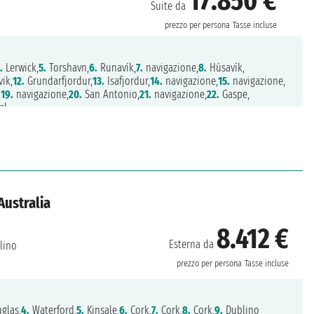
17.850 €
Suite da
prezzo per persona
Tasse incluse
.
Lerwick,
5.
Torshavn,
6.
Runavík,
7.
navigazione,
8.
Húsavík,
ik,
12.
Grundarfjordur,
13.
Isafjordur,
14.
navigazione,
15.
navigazione,
,
19.
navigazione,
20.
San Antonio,
21.
navigazione,
22.
Gaspe,
al
Australia
8.412 €
Esterna da
lino
prezzo per persona
Tasse incluse
glas,
4.
Waterford,
5.
Kinsale,
6.
Cork,
7.
Cork,
8.
Cork,
9.
Dublino