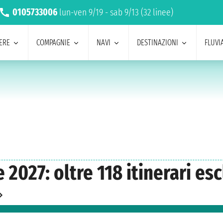
0105733006
lun-ven 9/19 - sab 9/13 (32 linee)
ERE
COMPAGNIE
NAVI
DESTINAZIONI
FLUVIA
2027: oltre 118 itinerari esc