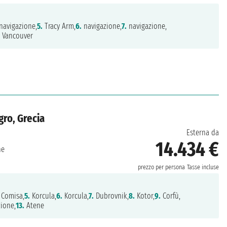
navigazione,
5.
Tracy Arm,
6.
navigazione,
7.
navigazione,
.
Vancouver
gro, Grecia
Esterna da
14.434 €
ne
prezzo per persona
Tasse incluse
Comisa,
5.
Korcula,
6.
Korcula,
7.
Dubrovnik,
8.
Kotor,
9.
Corfù,
ione,
13.
Atene