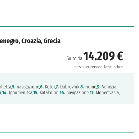
enegro, Croazia, Grecia
14.209 €
Suite da
prezzo per persona
Tasse incluse
lletta,
5.
navigazione,
6.
Kotor,
7.
Dubrovnik,
8.
Fiume,
9.
Venezia,
i,
14.
Igoumenitsa,
15.
Katakolon,
16.
navigazione,
17.
Monemvasia,