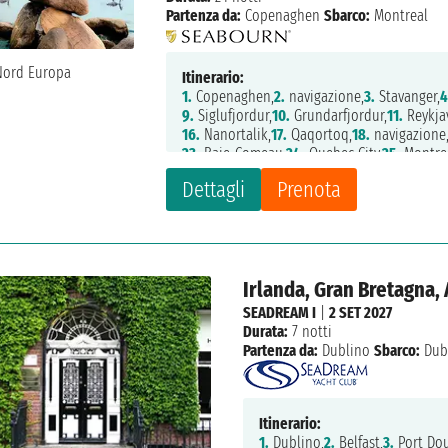
Partenza da:
Copenaghen
Sbarco:
Montreal
Itinerario:
1.
Copenaghen,
2.
navigazione,
3.
Stavanger,
4
9.
Siglufjordur,
10.
Grundarfjordur,
11.
Reykjav
16.
Nanortalik,
17.
Qaqortoq,
18.
navigazione
23.
Baie-Comeau,
24.
Quebec City,
25.
Montre
Dettagli
Prenota
Irlanda, Gran Bretagna, 
SEADREAM I
|
2 SET 2027
Durata:
7 notti
Partenza da:
Dublino
Sbarco:
Dub
Itinerario:
1.
Dublino,
2.
Belfast,
3.
Port Dou