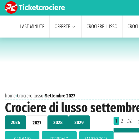
LAST MINUTE
OFFERTE
CROCIERE LUSSO
CROCI
home
›
Crociere lusso
›
Settembre 2027
Crociere di lusso settembre 
1
2
..12
2026
2028
2029
2027