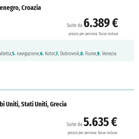
tenegro, Croazia
6.389 €
Suite da
prezzo per persona
Tasse incluse
lletta,
5.
navigazione,
6.
Kotor,
7.
Dubrovnik,
8.
Fiume,
9.
Venezia
 Uniti, Stati Uniti, Grecia
5.635 €
Suite da
prezzo per persona
Tasse incluse