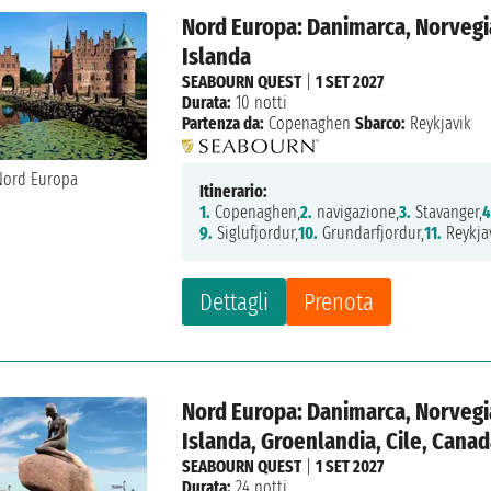
Nord Europa: Danimarca, Norvegia
Islanda
SEABOURN QUEST
|
1 SET 2027
Durata:
10 notti
Partenza da:
Copenaghen
Sbarco:
Reykjavik
Itinerario:
1.
Copenaghen,
2.
navigazione,
3.
Stavanger,
4
9.
Siglufjordur,
10.
Grundarfjordur,
11.
Reykja
Dettagli
Prenota
Nord Europa: Danimarca, Norvegia
Islanda, Groenlandia, Cile, Cana
SEABOURN QUEST
|
1 SET 2027
Durata:
24 notti