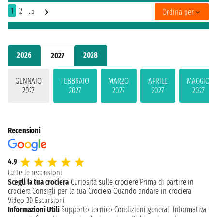
1
2
..5
Ordina per
2026
2028
2027
GENNAIO
FEBBRAIO
MARZO
APRILE
MAGGIO
2027
2027
2027
2027
2027
Recensioni
4.9
tutte le recensioni
Scegli la tua crociera
Curiosità sulle crociere
Prima di partire in
crociera
Consigli per la tua Crociera
Quando andare in crociera
Video 3D
Escursioni
Informazioni Utili
Supporto tecnico
Condizioni generali
Informativa