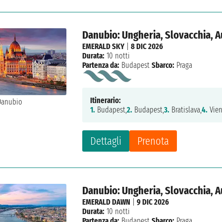
Danubio: Ungheria, Slovacchia, 
EMERALD SKY
|
8 DIC 2026
Durata:
10 notti
Partenza da:
Budapest
Sbarco:
Praga
Itinerario:
1.
Budapest,
2.
Budapest,
3.
Bratislava,
4.
Vien
Dettagli
Prenota
Danubio: Ungheria, Slovacchia, 
EMERALD DAWN
|
9 DIC 2026
Durata:
10 notti
Partenza da:
Budapest
Sbarco:
Praga