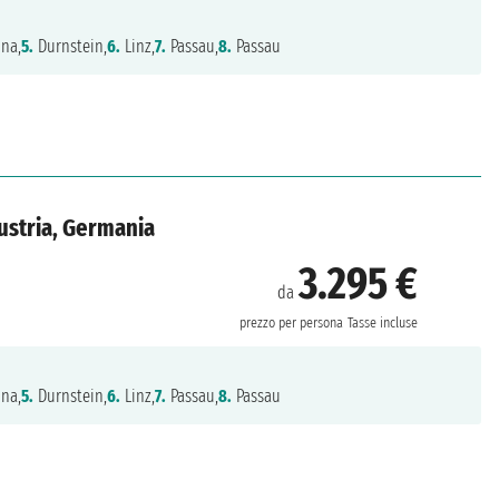
na,
5.
Durnstein,
6.
Linz,
7.
Passau,
8.
Passau
ustria, Germania
3.295 €
da
prezzo per persona
Tasse incluse
na,
5.
Durnstein,
6.
Linz,
7.
Passau,
8.
Passau