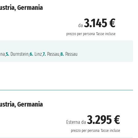
ustria, Germania
3.145 €
da
prezzo per persona
Tasse incluse
na,
5.
Durnstein,
6.
Linz,
7.
Passau,
8.
Passau
ustria, Germania
3.295 €
Esterna da
prezzo per persona
Tasse incluse