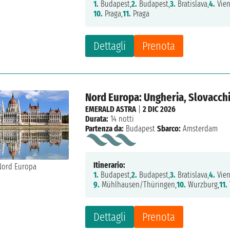
1.
Budapest,
2.
Budapest,
3.
Bratislava,
4.
Vien
10.
Praga,
11.
Praga
Dettagli
Prenota
Nord Europa: Ungheria, Slovacchi
EMERALD ASTRA
|
2 DIC 2026
Durata:
14 notti
Partenza da:
Budapest
Sbarco:
Amsterdam
Itinerario:
1.
Budapest,
2.
Budapest,
3.
Bratislava,
4.
Vien
9.
Mühlhausen/Thüringen,
10.
Wurzburg,
11.
Dettagli
Prenota