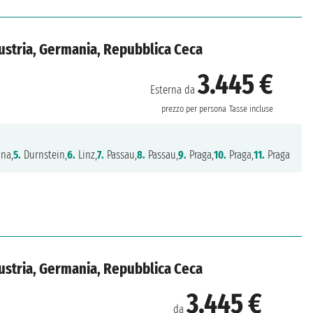
Austria, Germania, Repubblica Ceca
3.445 €
Esterna da
prezzo per persona
Tasse incluse
na,
5.
Durnstein,
6.
Linz,
7.
Passau,
8.
Passau,
9.
Praga,
10.
Praga,
11.
Praga
Austria, Germania, Repubblica Ceca
3.445 €
da