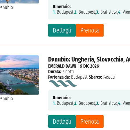
Itinerario:
1.
Budapest,
2.
Budapest,
3.
Bratislava,
4.
Vien
Dettagli
Prenota
Danubio: Ungheria, Slovacchia, A
EMERALD DAWN
|
9 DIC 2026
Durata:
7 notti
Partenza da:
Budapest
Sbarco:
Passau
Itinerario:
1.
Budapest,
2.
Budapest,
3.
Bratislava,
4.
Vien
Dettagli
Prenota