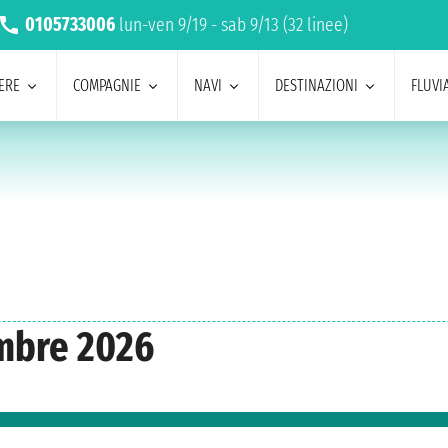
0105733006
lun-ven 9/19 - sab 9/13 (32 linee)
ERE
COMPAGNIE
NAVI
DESTINAZIONI
FLUVIA
mbre 2026