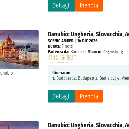
Dettagli
Prenota
Danubio: Ungheria, Slovacchia, A
SCENIC AMBER
|
14 DIC 2026
Durata:
7 notti
Partenza da:
Budapest
Sbarco:
Regensburg
Itinerario:
1.
Budapest,
2.
Budapest,
3.
Bratislava,
4.
Vien
Dettagli
Prenota
Danubio: Ungheria, Slovacchia, A