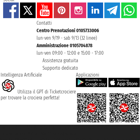
Contatti
Centro Prenotazioni 0105733006
lun-ven 9/19 - sab 9/13 (32 linee)
Amministrazione 0105704878
lun-ven 09:00 - 12:00 e 15:00 - 17:00
Assistenza gratuita
Supporto dedicato
Intelligenza Artificiale
Applicazioni
Utilizza il GPT di Ticketcrociere
per trovare la crociera perfetta!
Taoticket S.r.l. Via Brigata Liguria, 3/21 16121 Genova ©2007/2026 -
Ticketcrociere ® è un Marchio Registrato
P.Iva 06206400720 - Capitale Sociale € 100.000,00 i.v. - Iscritta alla Camera