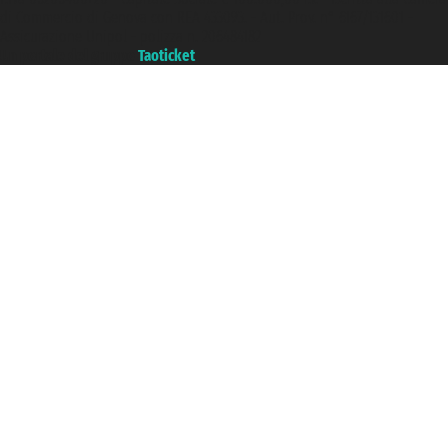
di Commercio di Genova con REA 433093. - Aut. Prov. n° 6167/131601 -
Assicurazione Unipol - polizza n. 206484182
Un portale del gruppo
Taoticket