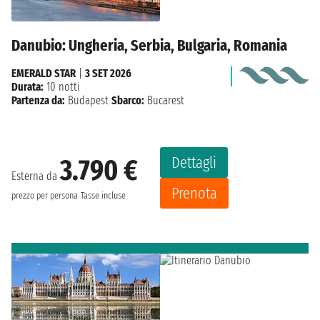
Danubio: Ungheria, Serbia, Bulgaria, Romania
EMERALD STAR
|
3 SET 2026
Durata:
10 notti
Partenza da:
Budapest
Sbarco:
Bucarest
Dettagli
3.790 €
Esterna da
Prenota
prezzo per persona
Tasse incluse