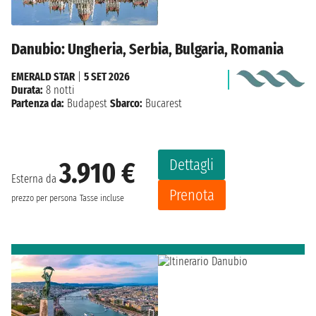
Danubio: Ungheria, Serbia, Bulgaria, Romania
EMERALD STAR
|
5 SET 2026
Durata:
8 notti
Partenza da:
Budapest
Sbarco:
Bucarest
Dettagli
3.910 €
Esterna da
Prenota
prezzo per persona
Tasse incluse