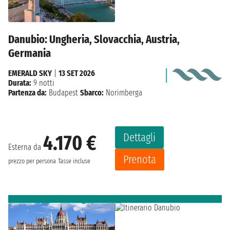
Danubio: Ungheria, Slovacchia, Austria,
Germania
EMERALD SKY
|
13 SET 2026
Durata:
9 notti
Partenza da:
Budapest
Sbarco:
Norimberga
Dettagli
4.170 €
Esterna da
Prenota
prezzo per persona
Tasse incluse