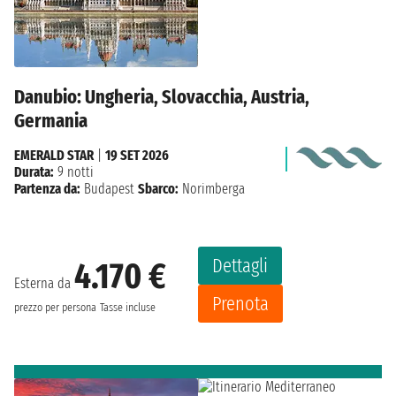
Danubio: Ungheria, Slovacchia, Austria,
Germania
EMERALD STAR
|
19 SET 2026
Durata:
9 notti
Partenza da:
Budapest
Sbarco:
Norimberga
Dettagli
4.170 €
Esterna da
Prenota
prezzo per persona
Tasse incluse