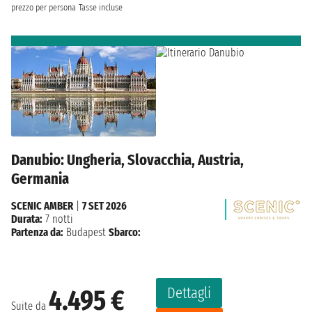
prezzo per persona
Tasse incluse
Danubio: Ungheria, Slovacchia, Austria,
Germania
SCENIC AMBER
|
7 SET 2026
Durata:
7 notti
Partenza da:
Budapest
Sbarco:
Dettagli
4.495 €
Suite da