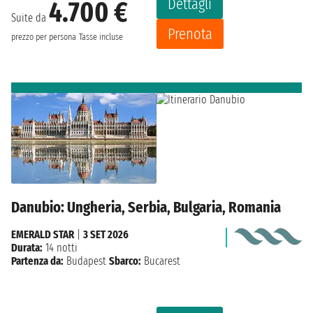
Dettagli
4.700 €
Suite da
Prenota
prezzo per persona
Tasse incluse
Danubio: Ungheria, Serbia, Bulgaria, Romania
EMERALD STAR
|
3 SET 2026
Durata:
14 notti
Partenza da:
Budapest
Sbarco:
Bucarest