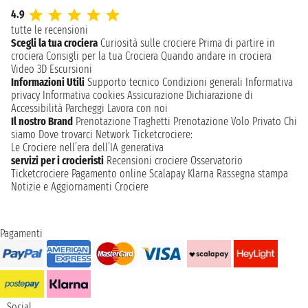
4.9
tutte le recensioni
Scegli la tua crociera
Curiosità sulle crociere
Prima di partire in
crociera
Consigli per la tua Crociera
Quando andare in crociera
Video 3D
Escursioni
Informazioni Utili
Supporto tecnico
Condizioni generali
Informativa
privacy
Informativa cookies
Assicurazione
Dichiarazione di
Accessibilità
Parcheggi
Lavora con noi
Il nostro Brand
Prenotazione Traghetti
Prenotazione Volo Privato
Chi
siamo
Dove trovarci
Network
Ticketcrociere:
Le Crociere nell’era dell’IA generativa
servizi per i crocieristi
Recensioni crociere
Osservatorio
Ticketcrociere
Pagamento online
Scalapay
Klarna
Rassegna stampa
Notizie e Aggiornamenti Crociere
Pagamenti
Social