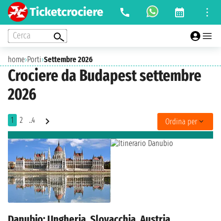
Cerca
home
›
Porti
›
Settembre 2026
Crociere da Budapest settembre
2026
1
2
..4
Ordina per
Danubio: Ungheria, Slovacchia, Austria,