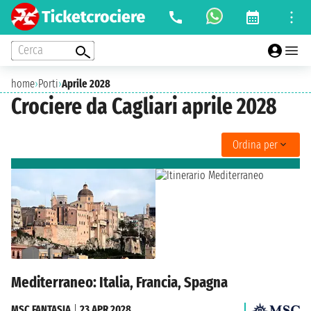
Cerca
home
›
Porti
›
Aprile 2028
Crociere da Cagliari aprile 2028
Ordina per
Mediterraneo: Italia, Francia, Spagna
MSC FANTASIA
|
23 APR 2028