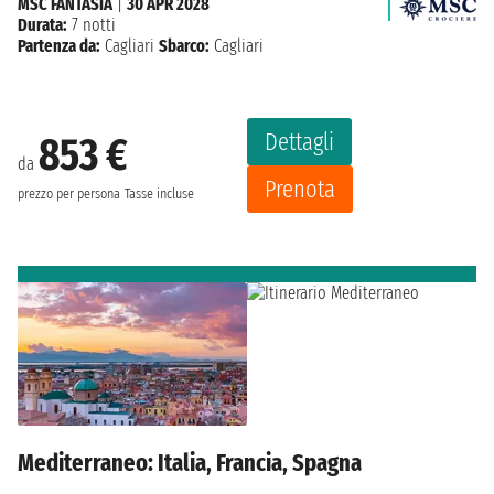
MSC FANTASIA
|
30 APR 2028
Durata:
7 notti
Partenza da:
Cagliari
Sbarco:
Cagliari
Dettagli
853 €
da
Prenota
prezzo per persona
Tasse incluse
Mediterraneo: Italia, Francia, Spagna