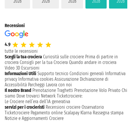
2028
2028
2028
2028
2028
Recensioni
4.9
tutte le recensioni
Scegli la tua crociera
Curiosità sulle crociere
Prima di partire in
crociera
Consigli per la tua Crociera
Quando andare in crociera
Video 3D
Escursioni
Informazioni Utili
Supporto tecnico
Condizioni generali
Informativa
privacy
Informativa cookies
Assicurazione
Dichiarazione di
Accessibilità
Parcheggi
Lavora con noi
Il nostro Brand
Prenotazione Traghetti
Prenotazione Volo Privato
Chi
siamo
Dove trovarci
Network
Ticketcrociere:
Le Crociere nell’era dell’IA generativa
servizi per i crocieristi
Recensioni crociere
Osservatorio
Ticketcrociere
Pagamento online
Scalapay
Klarna
Rassegna stampa
Notizie e Aggiornamenti Crociere