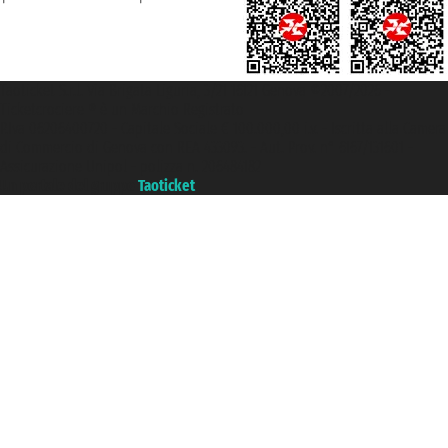
Taoticket S.r.l. Via Brigata Liguria, 3/21 16121 Genova ©2007/2026 -
Ticketcrociere ® è un Marchio Registrato
P.Iva 06206400720 - Capitale Sociale € 100.000,00 i.v. - Iscritta alla Camera
di Commercio di Genova con REA 433093. - Aut. Prov. n° 6167/131601 -
Assicurazione Unipol - polizza n. 206484182
Un portale del gruppo
Taoticket