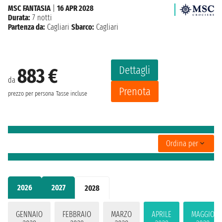
MSC FANTASIA
|
16 APR 2028
Durata:
7 notti
Partenza da:
Cagliari
Sbarco:
Cagliari
Dettagli
883 €
da
Prenota
prezzo per persona
Tasse incluse
Ordina per
2026
2027
2028
GENNAIO
FEBBRAIO
MARZO
APRILE
MAGGIO