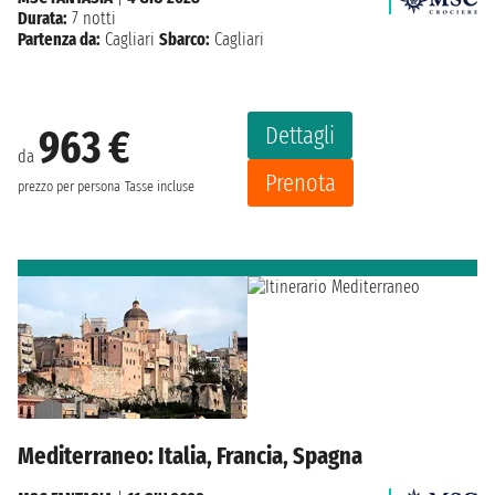
Durata:
7 notti
Partenza da:
Cagliari
Sbarco:
Cagliari
Dettagli
963 €
da
Prenota
prezzo per persona
Tasse incluse
Mediterraneo: Italia, Francia, Spagna