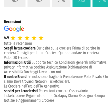
2028
2028
2028
2028
2028
Recensioni
4.9
tutte le recensioni
Scegli la tua crociera
Curiosità sulle crociere
Prima di partire in
crociera
Consigli per la tua Crociera
Quando andare in crociera
Video 3D
Escursioni
Informazioni Utili
Supporto tecnico
Condizioni generali
Informativa
privacy
Informativa cookies
Assicurazione
Dichiarazione di
Accessibilità
Parcheggi
Lavora con noi
Il nostro Brand
Prenotazione Traghetti
Prenotazione Volo Privato
Chi
siamo
Dove trovarci
Network
Ticketcrociere:
Le Crociere nell’era dell’IA generativa
servizi per i crocieristi
Recensioni crociere
Osservatorio
Ticketcrociere
Pagamento online
Scalapay
Klarna
Rassegna stampa
Notizie e Aggiornamenti Crociere