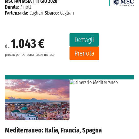
MSC FANTASIA
|
11 GIU 2028
Durata:
7 notti
Partenza da:
Cagliari
Sbarco:
Cagliari
Dettagli
1.043 €
da
Prenota
prezzo per persona
Tasse incluse
Mediterraneo: Italia, Francia, Spagna