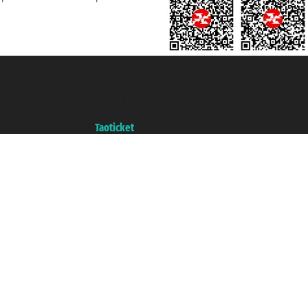
Taoticket S.r.l. Via Brigata Liguria, 3/21 16121 Genova ©2007/2026 -
Ticketcrociere ® è un Marchio Registrato
P.Iva 06206400720 - Capitale Sociale € 100.000,00 i.v. - Iscritta alla Camera
di Commercio di Genova con REA 433093. - Aut. Prov. n° 6167/131601 -
Assicurazione Unipol - polizza n. 206484182
Un portale del gruppo
Taoticket