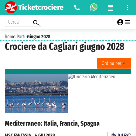
Cerca
home
›
Porti
›
Giugno 2028
Crociere da Cagliari giugno 2028
Ordina per
Mediterraneo: Italia, Francia, Spagna
MSC FANTASIA
|
4 GIU 2028