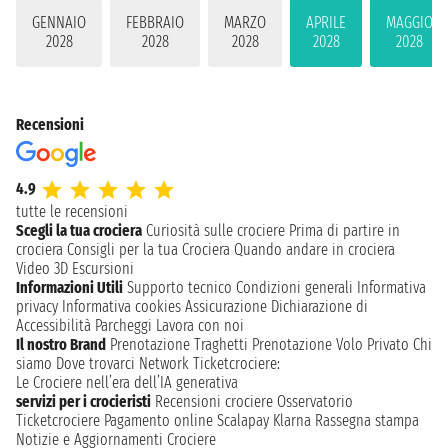
GENNAIO
FEBBRAIO
MARZO
APRILE
MAGGIO
2028
2028
2028
2028
2028
Recensioni
4.9
tutte le recensioni
Scegli la tua crociera
Curiosità sulle crociere
Prima di partire in
crociera
Consigli per la tua Crociera
Quando andare in crociera
Video 3D
Escursioni
Informazioni Utili
Supporto tecnico
Condizioni generali
Informativa
privacy
Informativa cookies
Assicurazione
Dichiarazione di
Accessibilità
Parcheggi
Lavora con noi
Il nostro Brand
Prenotazione Traghetti
Prenotazione Volo Privato
Chi
siamo
Dove trovarci
Network
Ticketcrociere:
Le Crociere nell’era dell’IA generativa
servizi per i crocieristi
Recensioni crociere
Osservatorio
Ticketcrociere
Pagamento online
Scalapay
Klarna
Rassegna stampa
Notizie e Aggiornamenti Crociere