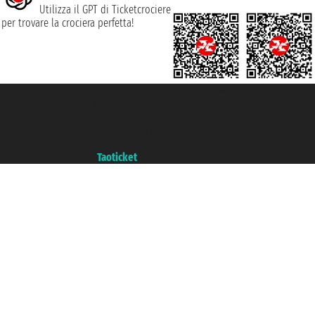
Utilizza il GPT di Ticketcrociere
per trovare la crociera perfetta!
Taoticket S.r.l. Via Brigata Liguria, 3/21 16121 Genova ©2007/2026 -
Ticketcrociere ® è un Marchio Registrato
P.Iva 06206400720 - Capitale Sociale € 100.000,00 i.v. - Iscritta alla Camera
di Commercio di Genova con REA 433093. - Aut. Prov. n° 6167/131601 -
Assicurazione Unipol - polizza n. 206484182
Un portale del gruppo
Taoticket