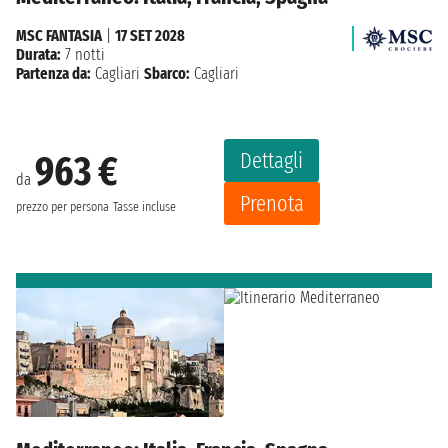
MSC FANTASIA
|
17 SET 2028
Durata:
7 notti
Partenza da:
Cagliari
Sbarco:
Cagliari
Dettagli
963 €
da
Prenota
prezzo per persona
Tasse incluse