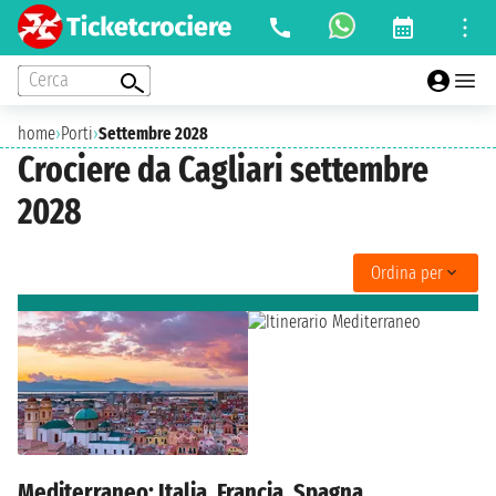
Cerca
home
›
Porti
›
Settembre 2028
Crociere da Cagliari settembre
2028
Ordina per
Mediterraneo: Italia, Francia, Spagna