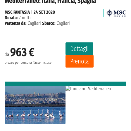
Mediterraneo: Italia, Francia, Spagna
MSC FANTASIA
|
24 SET 2028
Durata:
7 notti
Partenza da:
Cagliari
Sbarco:
Cagliari
Dettagli
963 €
da
Prenota
prezzo per persona
Tasse incluse