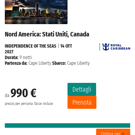
Nord America: Stati Uniti, Canada
INDEPENDENCE OF THE SEAS
|
14 OTT
2027
Durata:
9 notti
Partenza da:
Cape Liberty
Sbarco:
Cape Liberty
Dettagli
990 €
da
Prenota
prezzo per persona
Tasse incluse
Ordina per