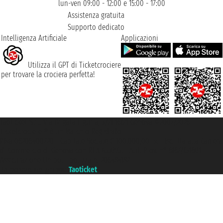
lun-ven 09:00 - 12:00 e 15:00 - 17:00
Assistenza gratuita
Supporto dedicato
Intelligenza Artificiale
Applicazioni
Utilizza il GPT di Ticketcrociere
per trovare la crociera perfetta!
Taoticket S.r.l. Via Brigata Liguria, 3/21 16121 Genova ©2007/2026 -
Ticketcrociere ® è un Marchio Registrato
P.Iva 06206400720 - Capitale Sociale € 100.000,00 i.v. - Iscritta alla Camera
di Commercio di Genova con REA 433093. - Aut. Prov. n° 6167/131601 -
Assicurazione Unipol - polizza n. 206484182
Un portale del gruppo
Taoticket