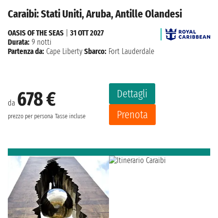
Caraibi: Stati Uniti, Aruba, Antille Olandesi
OASIS OF THE SEAS
|
31 OTT 2027
Durata:
9 notti
Partenza da:
Cape Liberty
Sbarco:
Fort Lauderdale
Dettagli
678 €
da
Prenota
prezzo per persona
Tasse incluse