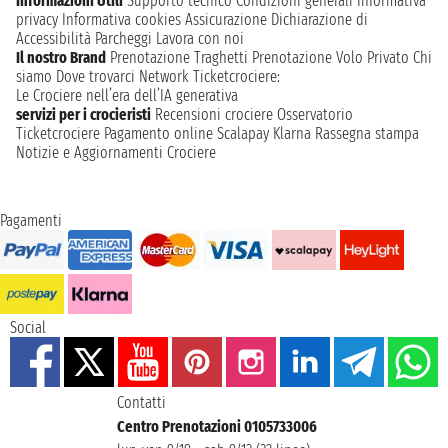
Informazioni Utili
Supporto tecnico
Condizioni generali
Informativa
privacy
Informativa cookies
Assicurazione
Dichiarazione di
Accessibilità
Parcheggi
Lavora con noi
Il nostro Brand
Prenotazione Traghetti
Prenotazione Volo Privato
Chi
siamo
Dove trovarci
Network
Ticketcrociere:
Le Crociere nell’era dell’IA generativa
servizi per i crocieristi
Recensioni crociere
Osservatorio
Ticketcrociere
Pagamento online
Scalapay
Klarna
Rassegna stampa
Notizie e Aggiornamenti Crociere
Pagamenti
Social
Contatti
Centro Prenotazioni 0105733006