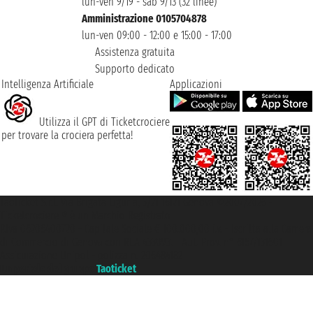
lun-ven 9/19 - sab 9/13 (32 linee)
Amministrazione 0105704878
lun-ven 09:00 - 12:00 e 15:00 - 17:00
Assistenza gratuita
Supporto dedicato
Intelligenza Artificiale
Applicazioni
Utilizza il GPT di Ticketcrociere
per trovare la crociera perfetta!
Taoticket S.r.l. Via Brigata Liguria, 3/21 16121 Genova ©2007/2026 -
Ticketcrociere ® è un Marchio Registrato
P.Iva 06206400720 - Capitale Sociale € 100.000,00 i.v. - Iscritta alla Camera
di Commercio di Genova con REA 433093. - Aut. Prov. n° 6167/131601 -
Assicurazione Unipol - polizza n. 206484182
Un portale del gruppo
Taoticket