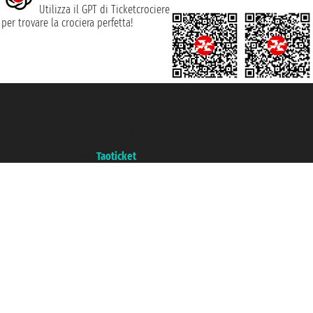
Utilizza il GPT di Ticketcrociere
per trovare la crociera perfetta!
Taoticket S.r.l. Via Brigata Liguria, 3/21 16121 Genova ©2007/2026 -
Ticketcrociere ® è un Marchio Registrato
P.Iva 06206400720 - Capitale Sociale € 100.000,00 i.v. - Iscritta alla Camera
di Commercio di Genova con REA 433093. - Aut. Prov. n° 6167/131601 -
Assicurazione Unipol - polizza n. 206484182
Un portale del gruppo
Taoticket