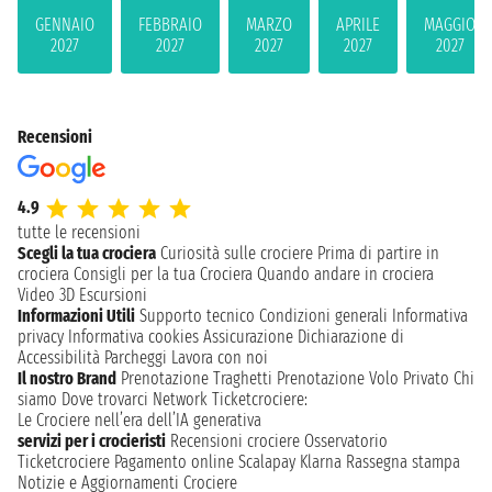
GENNAIO
FEBBRAIO
MARZO
APRILE
MAGGIO
2027
2027
2027
2027
2027
Recensioni
4.9
tutte le recensioni
Scegli la tua crociera
Curiosità sulle crociere
Prima di partire in
crociera
Consigli per la tua Crociera
Quando andare in crociera
Video 3D
Escursioni
Informazioni Utili
Supporto tecnico
Condizioni generali
Informativa
privacy
Informativa cookies
Assicurazione
Dichiarazione di
Accessibilità
Parcheggi
Lavora con noi
Il nostro Brand
Prenotazione Traghetti
Prenotazione Volo Privato
Chi
siamo
Dove trovarci
Network
Ticketcrociere:
Le Crociere nell’era dell’IA generativa
servizi per i crocieristi
Recensioni crociere
Osservatorio
Ticketcrociere
Pagamento online
Scalapay
Klarna
Rassegna stampa
Notizie e Aggiornamenti Crociere