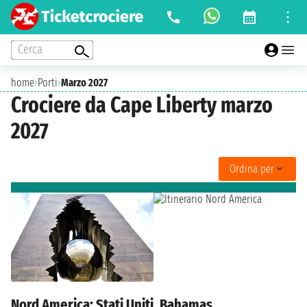
Cerca
home
›
Porti
›
Marzo 2027
Crociere da Cape Liberty marzo
2027
Ordina per
Nord America: Stati Uniti, Bahamas