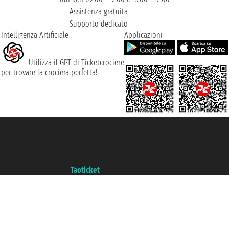
Assistenza gratuita
Supporto dedicato
Intelligenza Artificiale
Applicazioni
Utilizza il GPT di Ticketcrociere
per trovare la crociera perfetta!
Taoticket S.r.l. Via Brigata Liguria, 3/21 16121 Genova ©2007/2026 -
Ticketcrociere ® è un Marchio Registrato
P.Iva 06206400720 - Capitale Sociale € 100.000,00 i.v. - Iscritta alla Camera
di Commercio di Genova con REA 433093. - Aut. Prov. n° 6167/131601 -
Assicurazione Unipol - polizza n. 206484182
Un portale del gruppo
Taoticket