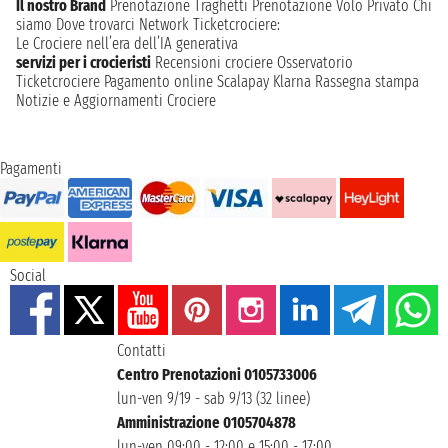
Il nostro Brand
Prenotazione Traghetti
Prenotazione Volo Privato
Chi
siamo
Dove trovarci
Network
Ticketcrociere:
Le Crociere nell’era dell’IA generativa
servizi per i crocieristi
Recensioni crociere
Osservatorio
Ticketcrociere
Pagamento online
Scalapay
Klarna
Rassegna stampa
Notizie e Aggiornamenti Crociere
Pagamenti
Social
Contatti
Centro Prenotazioni 0105733006
lun-ven 9/19 - sab 9/13 (32 linee)
Amministrazione 0105704878
lun-ven 09:00 - 12:00 e 15:00 - 17:00