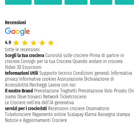
Recensioni
4.9
tutte le recensioni
Scegli la tua crociera
Curiosità sulle crociere
Prima di partire in
crociera
Consigli per la tua Crociera
Quando andare in crociera
Video 3D
Escursioni
Informazioni Utili
Supporto tecnico
Condizioni generali
Informativa
privacy
Informativa cookies
Assicurazione
Dichiarazione di
Accessibilità
Parcheggi
Lavora con noi
Il nostro Brand
Prenotazione Traghetti
Prenotazione Volo Privato
Chi
siamo
Dove trovarci
Network
Ticketcrociere:
Le Crociere nell’era dell’IA generativa
servizi per i crocieristi
Recensioni crociere
Osservatorio
Ticketcrociere
Pagamento online
Scalapay
Klarna
Rassegna stampa
Notizie e Aggiornamenti Crociere