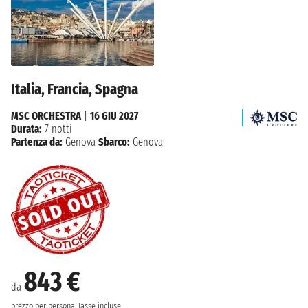
Italia, Francia, Spagna
MSC ORCHESTRA
|
16 GIU 2027
Durata:
7 notti
Partenza da:
Genova
Sbarco:
Genova
843 €
da
prezzo per persona
Tasse incluse