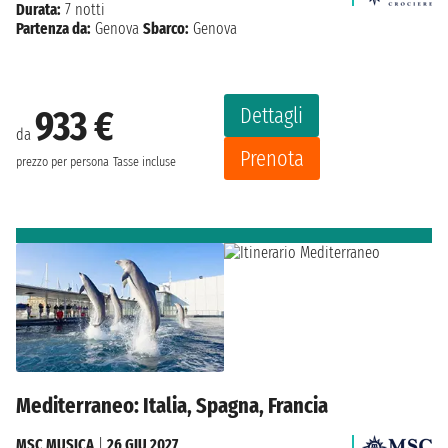
Durata:
7 notti
Partenza da:
Genova
Sbarco:
Genova
Dettagli
933 €
da
Prenota
prezzo per persona
Tasse incluse
Mediterraneo: Italia, Spagna, Francia
MSC MUSICA
|
26 GIU 2027