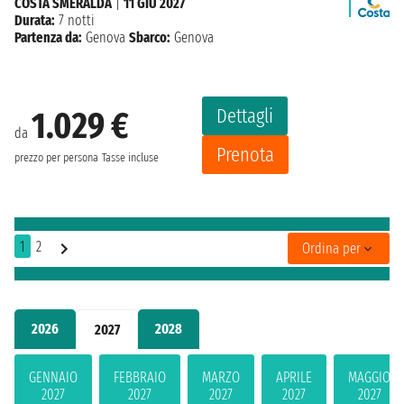
COSTA SMERALDA
|
11 GIU 2027
Durata:
7 notti
Partenza da:
Genova
Sbarco:
Genova
Dettagli
1.029 €
da
Prenota
prezzo per persona
Tasse incluse
1
2
Ordina per
2026
2028
2027
GENNAIO
FEBBRAIO
MARZO
APRILE
MAGGIO
2027
2027
2027
2027
2027