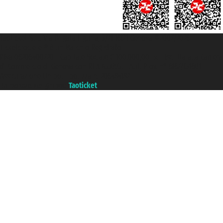
Taoticket S.r.l. Via Brigata Liguria, 3/21 16121 Genova ©2007/2026 -
Ticketcrociere ® è un Marchio Registrato
P.Iva 06206400720 - Capitale Sociale € 100.000,00 i.v. - Iscritta alla Camera
di Commercio di Genova con REA 433093. - Aut. Prov. n° 6167/131601 -
Assicurazione Unipol - polizza n. 206484182
Un portale del gruppo
Taoticket