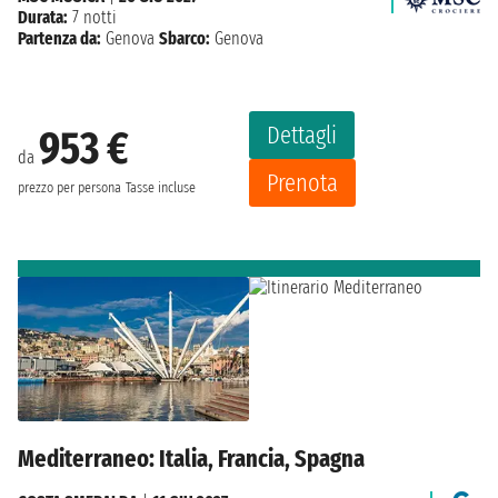
Durata:
7 notti
Partenza da:
Genova
Sbarco:
Genova
Dettagli
953 €
da
Prenota
prezzo per persona
Tasse incluse
Mediterraneo: Italia, Francia, Spagna