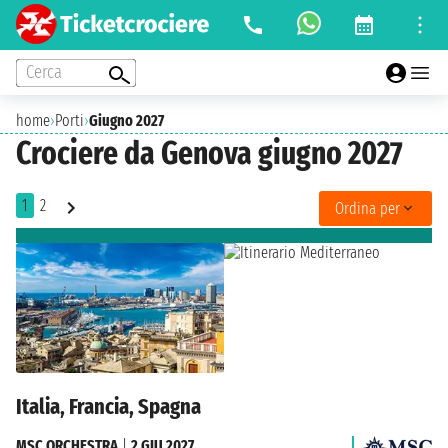
Cerca
home
›
Porti
›
Giugno 2027
Crociere da Genova giugno 2027
1
2
Ordina per
Italia, Francia, Spagna
MSC ORCHESTRA
|
2 GIU 2027