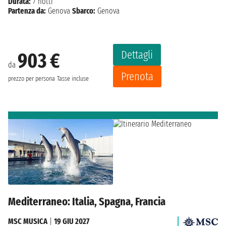
Durata:
7 notti
Partenza da:
Genova
Sbarco:
Genova
Dettagli
903 €
da
Prenota
prezzo per persona
Tasse incluse
Mediterraneo: Italia, Spagna, Francia
MSC MUSICA
|
19 GIU 2027