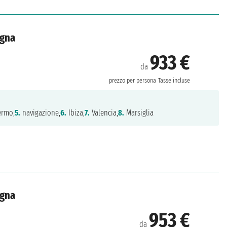
agna
933 €
da
prezzo per persona
Tasse incluse
ermo,
5.
navigazione,
6.
Ibiza,
7.
Valencia,
8.
Marsiglia
agna
953 €
da