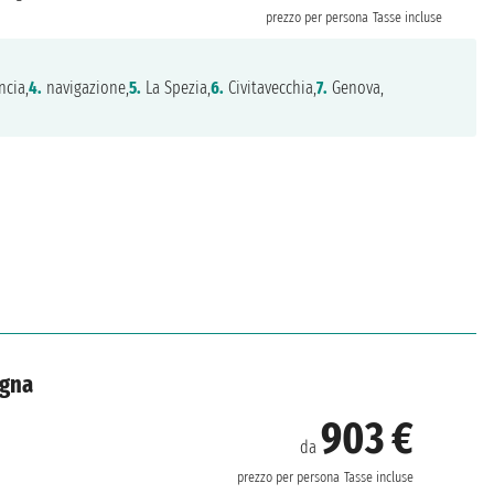
prezzo per persona
Tasse incluse
ncia,
4.
navigazione,
5.
La Spezia,
6.
Civitavecchia,
7.
Genova,
agna
903 €
da
prezzo per persona
Tasse incluse