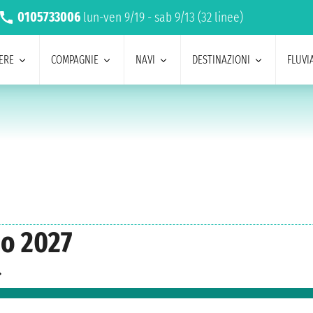
0105733006
lun-ven 9/19 - sab 9/13 (32 linee)
ERE
COMPAGNIE
NAVI
DESTINAZIONI
FLUVIA
no 2027