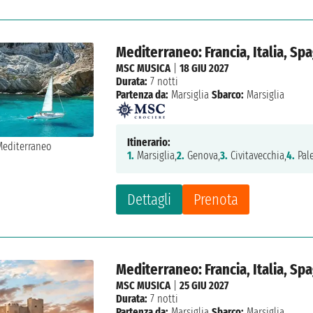
Mediterraneo: Francia, Italia, Sp
MSC MUSICA
|
18 GIU 2027
Durata:
7 notti
Partenza da:
Marsiglia
Sbarco:
Marsiglia
Itinerario:
1.
Marsiglia,
2.
Genova,
3.
Civitavecchia,
4.
Pal
Dettagli
Prenota
Mediterraneo: Francia, Italia, Sp
MSC MUSICA
|
25 GIU 2027
Durata:
7 notti
Partenza da:
Marsiglia
Sbarco:
Marsiglia