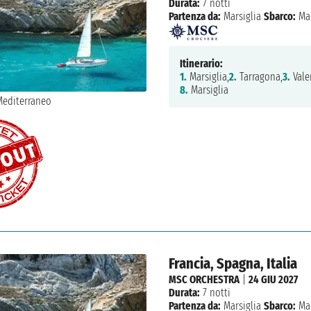
Durata:
7 notti
Partenza da:
Marsiglia
Sbarco:
Mar
Itinerario:
1.
Marsiglia,
2.
Tarragona,
3.
Vale
8.
Marsiglia
Francia, Spagna, Italia
MSC ORCHESTRA
|
24 GIU 2027
Durata:
7 notti
Partenza da:
Marsiglia
Sbarco:
Mar