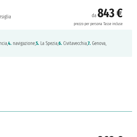
843 €
da
siglia
prezzo per persona
Tasse incluse
ncia,
4.
navigazione,
5.
La Spezia,
6.
Civitavecchia,
7.
Genova,