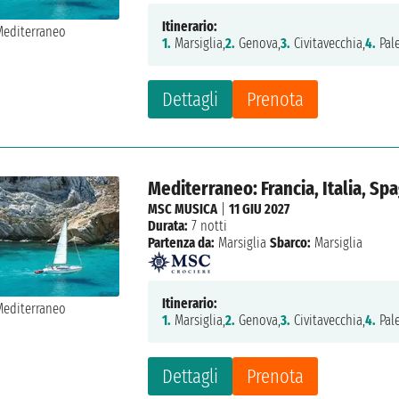
Itinerario:
1.
Marsiglia,
2.
Genova,
3.
Civitavecchia,
4.
Pal
Dettagli
Prenota
Mediterraneo: Francia, Italia, Sp
MSC MUSICA
|
11 GIU 2027
Durata:
7 notti
Partenza da:
Marsiglia
Sbarco:
Marsiglia
Itinerario:
1.
Marsiglia,
2.
Genova,
3.
Civitavecchia,
4.
Pal
Dettagli
Prenota