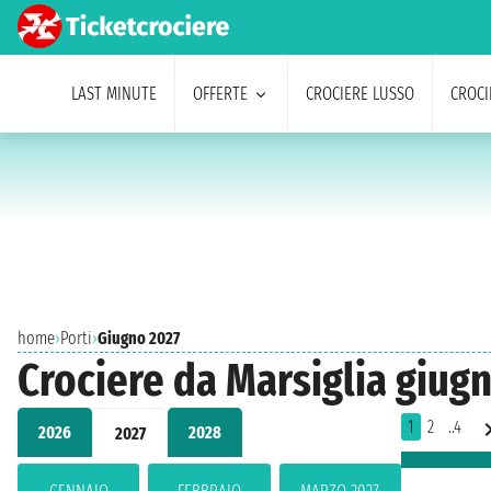
LAST MINUTE
OFFERTE
CROCIERE LUSSO
CROCI
home
›
Porti
›
Giugno 2027
Crociere da Marsiglia giug
1
2
..4
2026
2028
2027