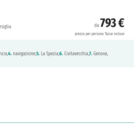
793 €
da
siglia
prezzo per persona
Tasse incluse
ncia,
4.
navigazione,
5.
La Spezia,
6.
Civitavecchia,
7.
Genova,