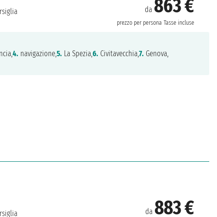
863 €
da
siglia
prezzo per persona
Tasse incluse
ncia,
4.
navigazione,
5.
La Spezia,
6.
Civitavecchia,
7.
Genova,
883 €
da
siglia