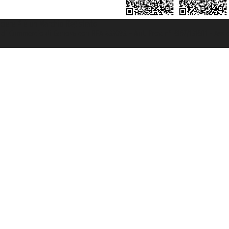
rociere ® è un Marchio Registrato
ra di Commercio di Genova con REA 433093. - Aut. Prov. n° 6167/131601 - Ass