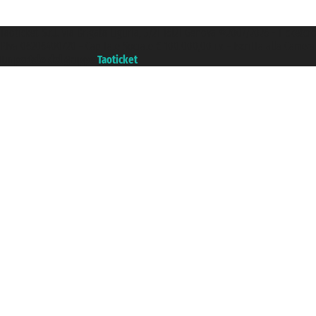
Taoticket S.r.l. Via Brigata Liguria, 3/21 16121 Genova ©2007/2026 - Ticketc
P.Iva 06206400720 - Capitale Sociale € 100.000,00 i.v. - Iscritta alla Came
Un portale del gruppo
Taoticket