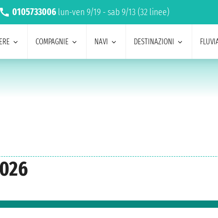
0105733006
lun-ven 9/19 - sab 9/13 (32 linee)
ERE
COMPAGNIE
NAVI
DESTINAZIONI
FLUVIA
2026