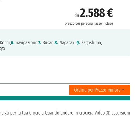
2.588 €
da
prezzo per persona
Tasse incluse
Kochi,
6.
navigazione,
7.
Busan,
8.
Nagasaki,
9.
Kagoshima,
kyo
Ordina per:
Prezzo minore
sigli per la tua Crociera
Quando andare in crociera
Video 3D
Escursioni