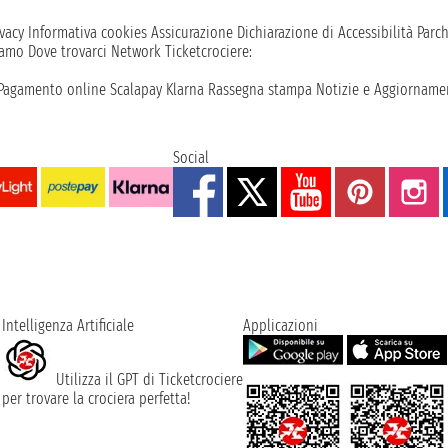
vacy
Informativa cookies
Assicurazione
Dichiarazione di Accessibilità
Parc
iamo
Dove trovarci
Network
Ticketcrociere:
Pagamento online
Scalapay
Klarna
Rassegna stampa
Notizie e Aggiornamen
Social
Intelligenza Artificiale
Applicazioni
Utilizza il GPT di Ticketcrociere
per trovare la crociera perfetta!