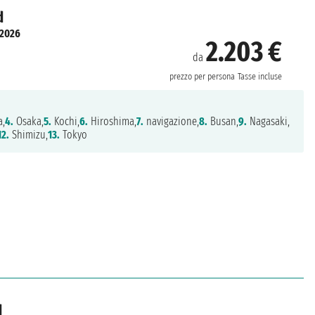
d
 2026
2.203 €
da
prezzo per persona
Tasse incluse
,
4.
Osaka,
5.
Kochi,
6.
Hiroshima,
7.
navigazione,
8.
Busan,
9.
Nagasaki,
12.
Shimizu,
13.
Tokyo
d