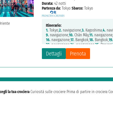
Durata:
42 notti
Partenza da:
Tokyo
Sbarco:
Tokyo
Itinerario:
1.
Tokyo,
2.
navigazione,
3.
Kagoshima,
4.
navi
9.
navigazione,
10.
Chân Mây,
11.
navigazione
16.
navigazione,
17.
Bangkok,
18.
Bangkok,
19
23.
navigazione,
24.
navigazione,
25.
Penang,
30.
navigazione,
31.
Nha Trang,
32.
navigazio
Dettagli
Prenota
37.
Hong Kong,
38.
navigazione,
39.
Keelung,
44.
Tokyo
cegli la tua crociera
Curiosità sulle crociere
Prima di partire in crociera
Con