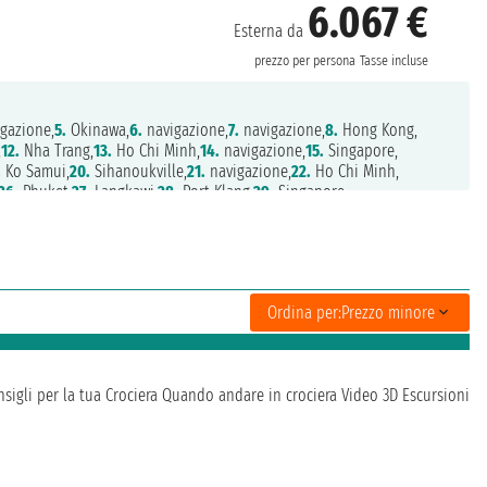
6.067 €
Esterna da
prezzo per persona
Tasse incluse
gazione,
5.
Okinawa,
6.
navigazione,
7.
navigazione,
8.
Hong Kong,
,
12.
Nha Trang,
13.
Ho Chi Minh,
14.
navigazione,
15.
Singapore,
.
Ko Samui,
20.
Sihanoukville,
21.
navigazione,
22.
Ho Chi Minh,
26.
Phuket,
27.
Langkawi,
28.
Port Klang,
29.
Singapore,
ne,
33.
Halong Bay,
34.
Halong Bay,
35.
navigazione,
36.
navigazione,
40.
Miyakojima,
41.
navigazione,
42.
Nagasaki,
43.
navigazione,
Ordina per:
Prezzo minore
sigli per la tua Crociera
Quando andare in crociera
Video 3D
Escursioni