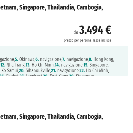
ietnam, Singapore, Thailandia, Cambogia,
3.494 €
da
prezzo per persona
Tasse incluse
gazione,
5.
Okinawa,
6.
navigazione,
7.
navigazione,
8.
Hong Kong,
,
12.
Nha Trang,
13.
Ho Chi Minh,
14.
navigazione,
15.
Singapore,
.
Ko Samui,
20.
Sihanoukville,
21.
navigazione,
22.
Ho Chi Minh,
26.
Phuket,
27.
Langkawi,
28.
Port Klang,
29.
Singapore
ietnam, Singapore, Thailandia, Cambogia,