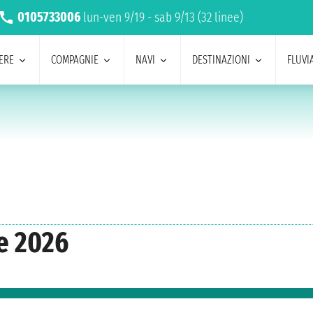
0105733006
lun-ven 9/19 - sab 9/13 (32 linee)
ERE
COMPAGNIE
NAVI
DESTINAZIONI
FLUVIA
e 2026