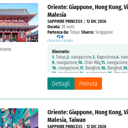
Oriente: Giappone, Hong Kong, V
Malesia
SAPPHIRE PRINCESS
|
12 DIC 2026
Durata:
28 notti
Partenza da:
Tokyo
Sbarco:
Singapore
Itinerario:
1.
Tokyo,
2.
navigazione,
3.
Kagoshima,
4.
navi
9.
navigazione,
10.
Chân Mây,
11.
navigazione
16.
navigazione,
17.
Bangkok,
18.
Bangkok,
19
23.
navigazione,
24.
navigazione,
25.
Penang,
Dettagli
Prenota
Oriente: Giappone, Hong Kong, V
Malesia, Taiwan
SAPPHIRE PRINCESS
|
12 DIC 2026