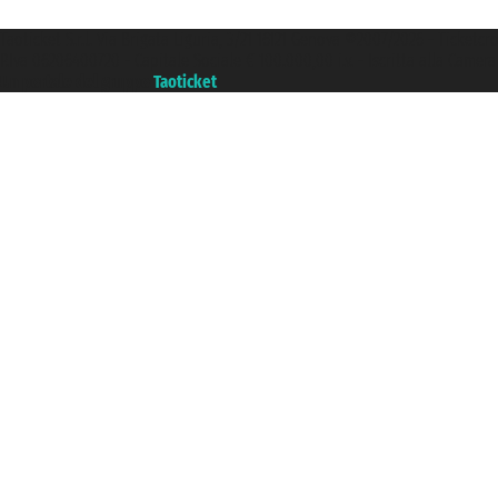
Taoticket S.r.l. Via Brigata Liguria, 3/21 16121 Genova ©2007/2026 - Ticketc
P.Iva 06206400720 - Capitale Sociale € 100.000,00 i.v. - Iscritta alla Came
Un portale del gruppo
Taoticket