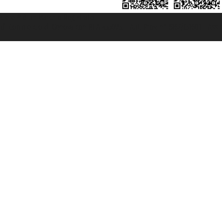
rociere ® è un Marchio Registrato
ra di Commercio di Genova con REA 433093. - Aut. Prov. n° 6167/131601 - Ass