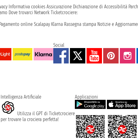
vacy
Informativa cookies
Assicurazione
Dichiarazione di Accessibilità
Parc
iamo
Dove trovarci
Network
Ticketcrociere:
Pagamento online
Scalapay
Klarna
Rassegna stampa
Notizie e Aggiornamen
Social
Intelligenza Artificiale
Applicazioni
Utilizza il GPT di Ticketcrociere
per trovare la crociera perfetta!