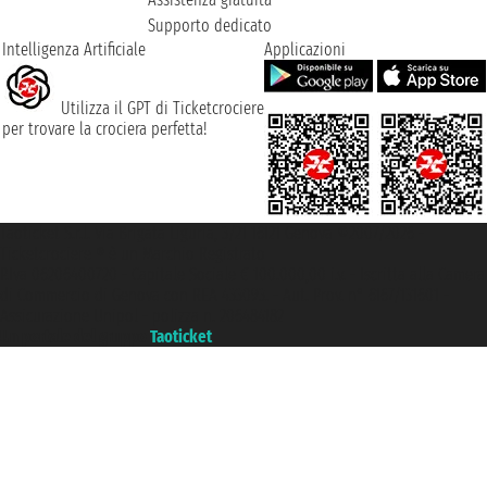
Supporto dedicato
Intelligenza Artificiale
Applicazioni
Utilizza il GPT di Ticketcrociere
per trovare la crociera perfetta!
Taoticket S.r.l. Via Brigata Liguria, 3/21 16121 Genova ©2007/2026 -
Ticketcrociere ® è un Marchio Registrato
P.Iva 06206400720 - Capitale Sociale € 100.000,00 i.v. - Iscritta alla Camera
di Commercio di Genova con REA 433093. - Aut. Prov. n° 6167/131601 -
Assicurazione Unipol - polizza n. 206484182
Un portale del gruppo
Taoticket