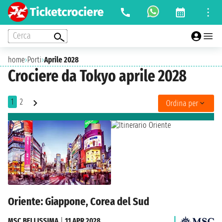
Cerca
home
›
Porti
›
Aprile 2028
Crociere da Tokyo aprile 2028
1
2
Ordina per
Oriente: Giappone, Corea del Sud
MSC BELLISSIMA
|
11 APR 2028