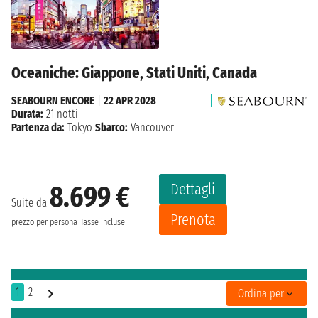
Oceaniche: Giappone, Stati Uniti, Canada
SEABOURN ENCORE
|
22 APR 2028
Durata:
21 notti
Partenza da:
Tokyo
Sbarco:
Vancouver
Dettagli
8.699 €
Suite da
Prenota
prezzo per persona
Tasse incluse
1
2
Ordina per