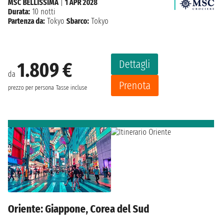
MSC BELLISSIMA
|
1 APR 2028
Durata:
10 notti
Partenza da:
Tokyo
Sbarco:
Tokyo
Dettagli
1.809 €
da
Prenota
prezzo per persona
Tasse incluse
Oriente: Giappone, Corea del Sud