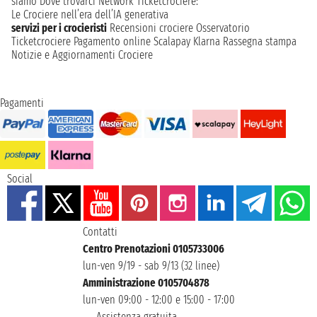
siamo
Dove trovarci
Network
Ticketcrociere:
Le Crociere nell’era dell’IA generativa
servizi per i crocieristi
Recensioni crociere
Osservatorio
Ticketcrociere
Pagamento online
Scalapay
Klarna
Rassegna stampa
Notizie e Aggiornamenti Crociere
Pagamenti
Social
Contatti
Centro Prenotazioni 0105733006
lun-ven 9/19 - sab 9/13 (32 linee)
Amministrazione 0105704878
lun-ven 09:00 - 12:00 e 15:00 - 17:00
Assistenza gratuita