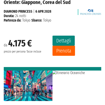
Oriente: Giappone, Corea del Sud
DIAMOND PRINCESS
|
6 APR 2028
Durata:
24 notti
Partenza da:
Tokyo
Sbarco:
Tokyo
Dettagli
4.175 €
da
Prenota
prezzo per persona
Tasse incluse