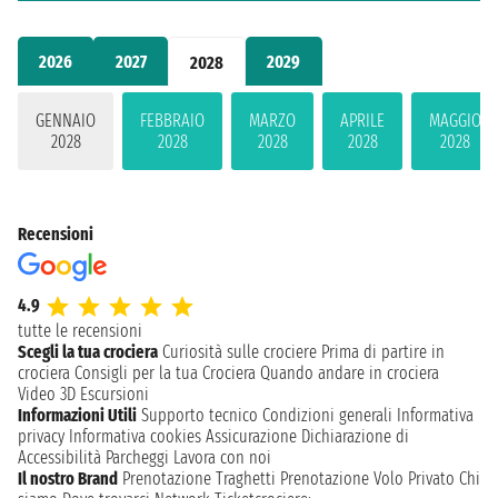
2026
2027
2029
2028
GENNAIO
FEBBRAIO
MARZO
APRILE
MAGGIO
2028
2028
2028
2028
2028
Recensioni
4.9
tutte le recensioni
Scegli la tua crociera
Curiosità sulle crociere
Prima di partire in
crociera
Consigli per la tua Crociera
Quando andare in crociera
Video 3D
Escursioni
Informazioni Utili
Supporto tecnico
Condizioni generali
Informativa
privacy
Informativa cookies
Assicurazione
Dichiarazione di
Accessibilità
Parcheggi
Lavora con noi
Il nostro Brand
Prenotazione Traghetti
Prenotazione Volo Privato
Chi