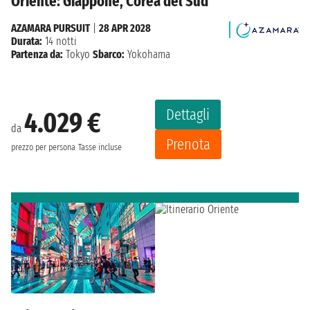
Oriente: Giappone, Corea del Sud
AZAMARA PURSUIT
|
28 APR 2028
Durata:
14 notti
Partenza da:
Tokyo
Sbarco:
Yokohama
Dettagli
4.029 €
da
Prenota
prezzo per persona
Tasse incluse