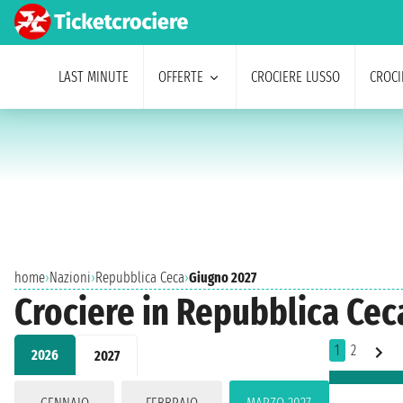
LAST MINUTE
OFFERTE
CROCIERE LUSSO
CROCI
home
›
Nazioni
›
Repubblica Ceca
›
Giugno 2027
Crociere in Repubblica Cec
1
2
2026
2027