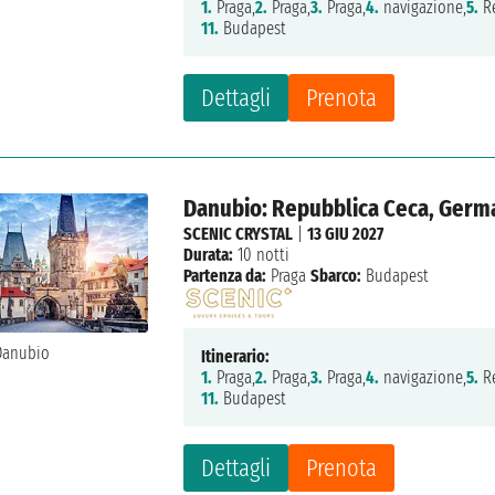
1.
Praga,
2.
Praga,
3.
Praga,
4.
navigazione,
5.
Re
11.
Budapest
Dettagli
Prenota
Danubio: Repubblica Ceca, Germa
SCENIC CRYSTAL
|
13 GIU 2027
Durata:
10 notti
Partenza da:
Praga
Sbarco:
Budapest
Itinerario:
1.
Praga,
2.
Praga,
3.
Praga,
4.
navigazione,
5.
Re
11.
Budapest
Dettagli
Prenota