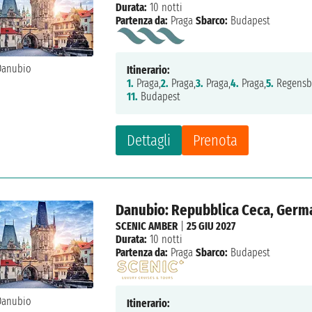
Durata:
10 notti
Partenza da:
Praga
Sbarco:
Budapest
Itinerario:
1.
Praga,
2.
Praga,
3.
Praga,
4.
Praga,
5.
Regensb
11.
Budapest
Dettagli
Prenota
Danubio: Repubblica Ceca, Germa
SCENIC AMBER
|
25 GIU 2027
Durata:
10 notti
Partenza da:
Praga
Sbarco:
Budapest
Itinerario: