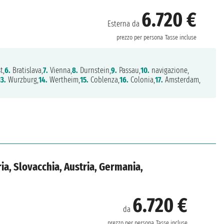
6.720 €
Esterna da
prezzo per persona
Tasse incluse
t,
6.
Bratislava,
7.
Vienna,
8.
Durnstein,
9.
Passau,
10.
navigazione,
13.
Wurzburg,
14.
Wertheim,
15.
Coblenza,
16.
Colonia,
17.
Amsterdam,
ia, Slovacchia, Austria, Germania,
6.720 €
da
prezzo per persona
Tasse incluse