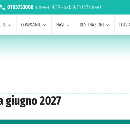
0105733006
lun-ven 9/19 - sab 9/13 (32 linee)
ERE
COMPAGNIE
NAVI
DESTINAZIONI
FLUVIA
a giugno 2027