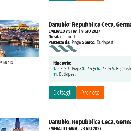
Danubio: Repubblica Ceca, Germa
EMERALD ASTRA
|
9 GIU 2027
Durata:
10 notti
Partenza da:
Praga
Sbarco:
Budapest
Itinerario:
1.
Praga,
2.
Praga,
3.
Praga,
4.
Praga,
5.
Regensb
11.
Budapest
Dettagli
Prenota
Danubio: Repubblica Ceca, Germa
EMERALD DAWN
|
23 GIU 2027