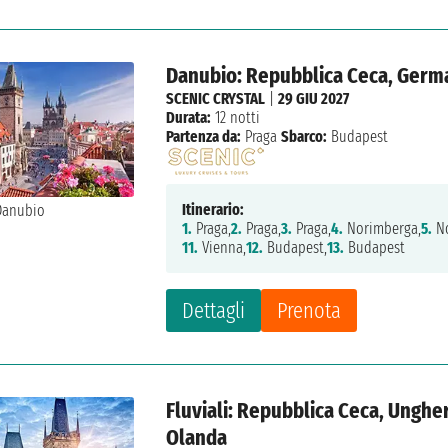
Danubio: Repubblica Ceca, Germa
SCENIC CRYSTAL
|
29 GIU 2027
Durata:
12 notti
Partenza da:
Praga
Sbarco:
Budapest
Itinerario:
1.
Praga,
2.
Praga,
3.
Praga,
4.
Norimberga,
5.
No
11.
Vienna,
12.
Budapest,
13.
Budapest
Dettagli
Prenota
Fluviali: Repubblica Ceca, Ungher
Olanda