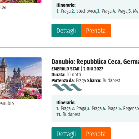
Itinerario:
1.
Praga,
2.
Stechovice,
3.
Praga,
4.
Praga,
5.
Mel
Dettagli
Prenota
Danubio: Repubblica Ceca, Germa
EMERALD STAR
|
2 GIU 2027
Durata:
10 notti
Partenza da:
Praga
Sbarco:
Budapest
Itinerario:
1.
Praga,
2.
Praga,
3.
Praga,
4.
Praga,
5.
Regensb
11.
Budapest
Dettagli
Prenota