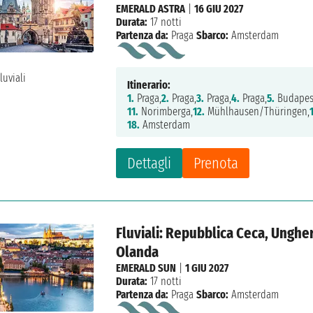
EMERALD ASTRA
|
16 GIU 2027
Durata:
17 notti
Partenza da:
Praga
Sbarco:
Amsterdam
Itinerario:
1.
Praga,
2.
Praga,
3.
Praga,
4.
Praga,
5.
Budapes
11.
Norimberga,
12.
Mühlhausen/Thüringen,
18.
Amsterdam
Dettagli
Prenota
Fluviali: Repubblica Ceca, Ungher
Olanda
EMERALD SUN
|
1 GIU 2027
Durata:
17 notti
Partenza da:
Praga
Sbarco:
Amsterdam