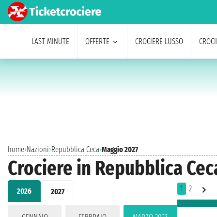
LAST MINUTE
OFFERTE
CROCIERE LUSSO
CROCI
home
›
Nazioni
›
Repubblica Ceca
›
Maggio 2027
Crociere in Repubblica Ce
1
2
2026
2027