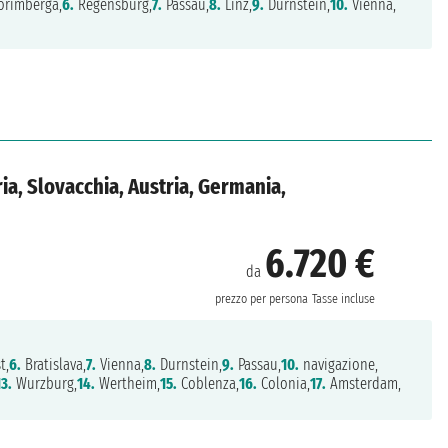
rimberga,
6.
Regensburg,
7.
Passau,
8.
Linz,
9.
Durnstein,
10.
Vienna,
ia, Slovacchia, Austria, Germania,
6.720 €
da
prezzo per persona
Tasse incluse
t,
6.
Bratislava,
7.
Vienna,
8.
Durnstein,
9.
Passau,
10.
navigazione,
13.
Wurzburg,
14.
Wertheim,
15.
Coblenza,
16.
Colonia,
17.
Amsterdam,