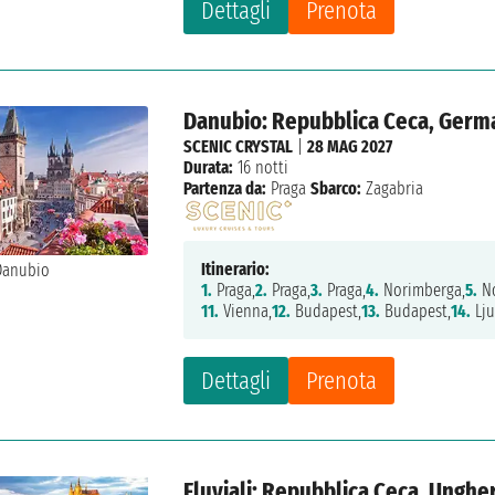
Dettagli
Prenota
Danubio: Repubblica Ceca, German
SCENIC CRYSTAL
|
28 MAG 2027
Durata:
16 notti
Partenza da:
Praga
Sbarco:
Zagabria
Itinerario:
1.
Praga,
2.
Praga,
3.
Praga,
4.
Norimberga,
5.
No
11.
Vienna,
12.
Budapest,
13.
Budapest,
14.
Lju
Dettagli
Prenota
Fluviali: Repubblica Ceca, Ungher