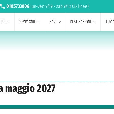
0105733006
lun-ven 9/19 - sab 9/13 (32 linee)
ERE
COMPAGNIE
NAVI
DESTINAZIONI
FLUVIA
ca maggio 2027