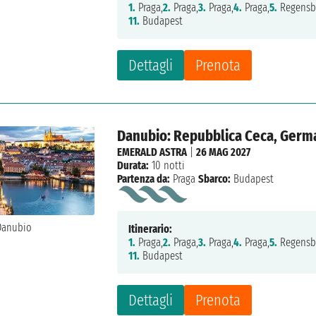
1.
Praga,
2.
Praga,
3.
Praga,
4.
Praga,
5.
Regensb
11.
Budapest
Dettagli
Prenota
Danubio: Repubblica Ceca, Germa
EMERALD ASTRA
|
26 MAG 2027
Durata:
10 notti
Partenza da:
Praga
Sbarco:
Budapest
Itinerario:
1.
Praga,
2.
Praga,
3.
Praga,
4.
Praga,
5.
Regensb
11.
Budapest
Dettagli
Prenota