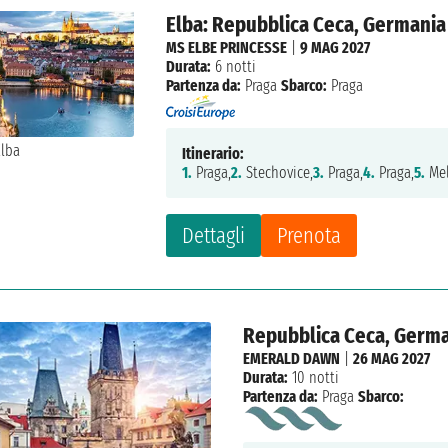
Elba: Repubblica Ceca, Germania
MS ELBE PRINCESSE
|
9 MAG 2027
Durata:
6 notti
Partenza da:
Praga
Sbarco:
Praga
Itinerario:
1.
Praga,
2.
Stechovice,
3.
Praga,
4.
Praga,
5.
Mel
Dettagli
Prenota
Repubblica Ceca, German
EMERALD DAWN
|
26 MAG 2027
Durata:
10 notti
Partenza da:
Praga
Sbarco: