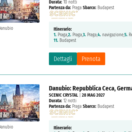
Durata:
10 notti
Partenza da:
Praga
Sbarco:
Budapest
Itinerario:
1.
Praga,
2.
Praga,
3.
Praga,
4.
navigazione,
5.
Re
11.
Budapest
Dettagli
Prenota
Danubio: Repubblica Ceca, Germa
SCENIC CRYSTAL
|
28 MAG 2027
Durata:
12 notti
Partenza da:
Praga
Sbarco:
Budapest
Itinerario: