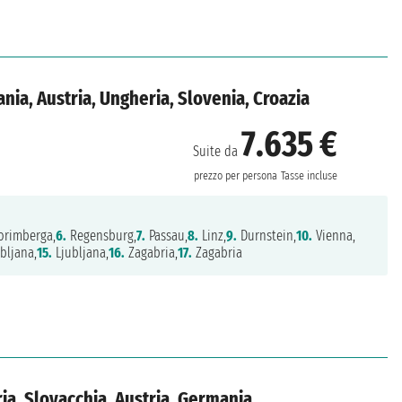
ia, Austria, Ungheria, Slovenia, Croazia
7.635 €
Suite da
prezzo per persona
Tasse incluse
rimberga,
6.
Regensburg,
7.
Passau,
8.
Linz,
9.
Durnstein,
10.
Vienna,
bljana,
15.
Ljubljana,
16.
Zagabria,
17.
Zagabria
ia, Slovacchia, Austria, Germania,