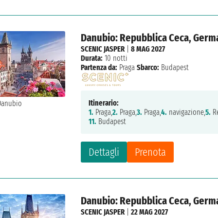
Danubio: Repubblica Ceca, Germa
SCENIC JASPER
|
8 MAG 2027
Durata:
10 notti
Partenza da:
Praga
Sbarco:
Budapest
Itinerario:
1.
Praga,
2.
Praga,
3.
Praga,
4.
navigazione,
5.
Re
11.
Budapest
Dettagli
Prenota
Danubio: Repubblica Ceca, Germa
SCENIC JASPER
|
22 MAG 2027