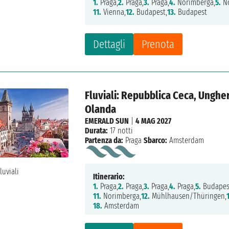
1.
Praga,
2.
Praga,
3.
Praga,
4.
Norimberga,
5.
No
11.
Vienna,
12.
Budapest,
13.
Budapest
Dettagli
Prenota
Fluviali: Repubblica Ceca, Ungher
Olanda
EMERALD SUN
|
4 MAG 2027
Durata:
17 notti
Partenza da:
Praga
Sbarco:
Amsterdam
Itinerario:
1.
Praga,
2.
Praga,
3.
Praga,
4.
Praga,
5.
Budapes
11.
Norimberga,
12.
Mühlhausen/Thüringen,
18.
Amsterdam