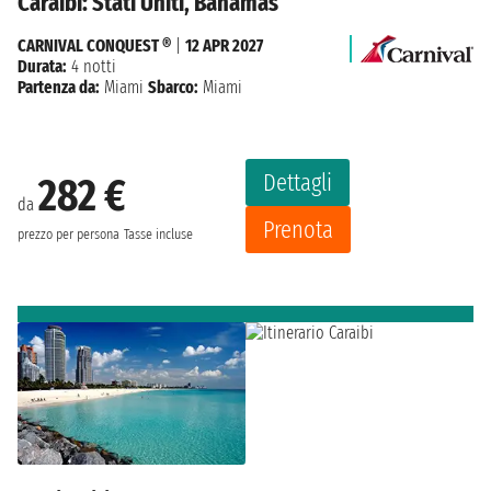
Caraibi: Stati Uniti, Bahamas
CARNIVAL CONQUEST ®
|
12 APR 2027
Durata:
4 notti
Partenza da:
Miami
Sbarco:
Miami
Dettagli
282 €
da
Prenota
prezzo per persona
Tasse incluse