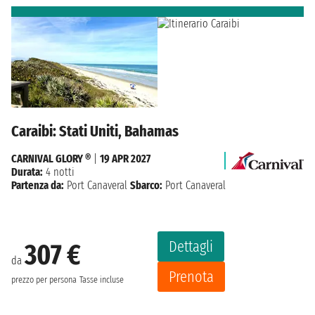
Caraibi: Stati Uniti, Bahamas
CARNIVAL GLORY ®
|
19 APR 2027
Durata:
4 notti
Partenza da:
Port Canaveral
Sbarco:
Port Canaveral
Dettagli
307 €
da
Prenota
prezzo per persona
Tasse incluse