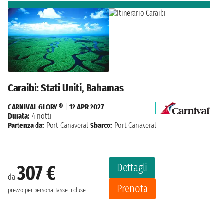
Caraibi: Stati Uniti, Bahamas
CARNIVAL GLORY ®
|
12 APR 2027
Durata:
4 notti
Partenza da:
Port Canaveral
Sbarco:
Port Canaveral
Dettagli
307 €
da
Prenota
prezzo per persona
Tasse incluse