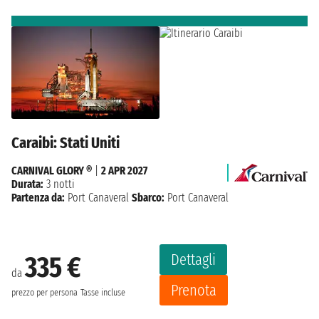
Caraibi: Stati Uniti
CARNIVAL GLORY ®
|
2 APR 2027
Durata:
3 notti
Partenza da:
Port Canaveral
Sbarco:
Port Canaveral
Dettagli
335 €
da
Prenota
prezzo per persona
Tasse incluse