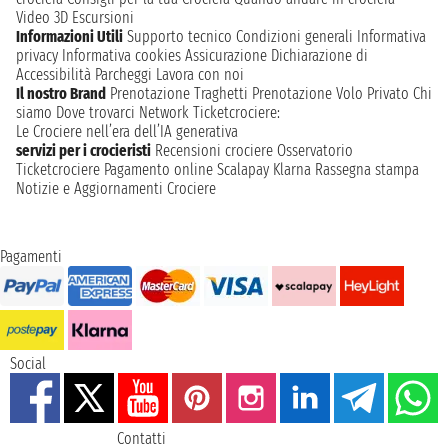
Video 3D
Escursioni
Informazioni Utili
Supporto tecnico
Condizioni generali
Informativa
privacy
Informativa cookies
Assicurazione
Dichiarazione di
Accessibilità
Parcheggi
Lavora con noi
Il nostro Brand
Prenotazione Traghetti
Prenotazione Volo Privato
Chi
siamo
Dove trovarci
Network
Ticketcrociere:
Le Crociere nell’era dell’IA generativa
servizi per i crocieristi
Recensioni crociere
Osservatorio
Ticketcrociere
Pagamento online
Scalapay
Klarna
Rassegna stampa
Notizie e Aggiornamenti Crociere
Pagamenti
Social
Contatti