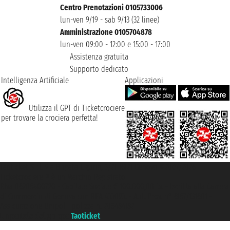
Centro Prenotazioni 0105733006
lun-ven 9/19 - sab 9/13 (32 linee)
Amministrazione 0105704878
lun-ven 09:00 - 12:00 e 15:00 - 17:00
Assistenza gratuita
Supporto dedicato
Intelligenza Artificiale
Applicazioni
Utilizza il GPT di Ticketcrociere
per trovare la crociera perfetta!
Taoticket S.r.l. Via Brigata Liguria, 3/21 16121 Genova ©2007/2026 -
Ticketcrociere ® è un Marchio Registrato
P.Iva 06206400720 - Capitale Sociale € 100.000,00 i.v. - Iscritta alla Camera
di Commercio di Genova con REA 433093. - Aut. Prov. n° 6167/131601 -
Assicurazione Unipol - polizza n. 206484182
Un portale del gruppo
Taoticket