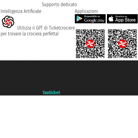
Supporto dedicato
Intelligenza Artificiale
Applicazioni
Utilizza il GPT di Ticketcrociere
per trovare la crociera perfetta!
Taoticket S.r.l. Via Brigata Liguria, 3/21 16121 Genova ©2007/2026 -
Ticketcrociere ® è un Marchio Registrato
P.Iva 06206400720 - Capitale Sociale € 100.000,00 i.v. - Iscritta alla Camera
di Commercio di Genova con REA 433093. - Aut. Prov. n° 6167/131601 -
Assicurazione Unipol - polizza n. 206484182
Un portale del gruppo
Taoticket