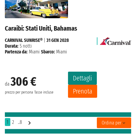
Caraibi: Stati Uniti, Bahamas
CARNIVAL SUNRISE®
|
31 GEN 2028
Durata:
5 notti
Partenza da:
Miami
Sbarco:
Miami
Dettagli
306 €
da
Prenota
prezzo per persona
Tasse incluse
1
2
..8
Ordina per