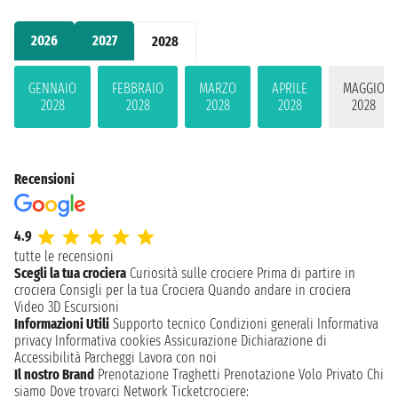
2026
2027
2028
GENNAIO
FEBBRAIO
MARZO
APRILE
MAGGIO
2028
2028
2028
2028
2028
Recensioni
4.9
tutte le recensioni
Scegli la tua crociera
Curiosità sulle crociere
Prima di partire in
crociera
Consigli per la tua Crociera
Quando andare in crociera
Video 3D
Escursioni
Informazioni Utili
Supporto tecnico
Condizioni generali
Informativa
privacy
Informativa cookies
Assicurazione
Dichiarazione di
Accessibilità
Parcheggi
Lavora con noi
Il nostro Brand
Prenotazione Traghetti
Prenotazione Volo Privato
Chi
siamo
Dove trovarci
Network
Ticketcrociere: