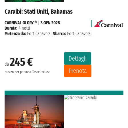
Caraibi: Stati Uniti, Bahamas
CARNIVAL GLORY ®
|
3 GEN 2028
Durata:
4 notti
Partenza da:
Port Canaveral
Sbarco:
Port Canaveral
Dettagli
245 €
da
Prenota
prezzo per persona
Tasse incluse