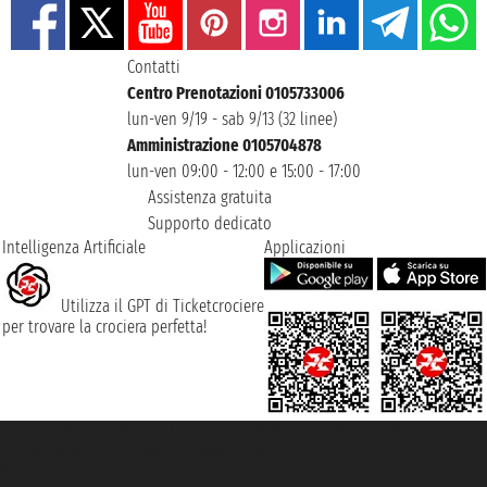
Contatti
Centro Prenotazioni 0105733006
lun-ven 9/19 - sab 9/13 (32 linee)
Amministrazione 0105704878
lun-ven 09:00 - 12:00 e 15:00 - 17:00
Assistenza gratuita
Supporto dedicato
Intelligenza Artificiale
Applicazioni
Utilizza il GPT di Ticketcrociere
per trovare la crociera perfetta!
Taoticket S.r.l. Via Brigata Liguria, 3/21 16121 Genova ©2007/2026 -
Ticketcrociere ® è un Marchio Registrato
P.Iva 06206400720 - Capitale Sociale € 100.000,00 i.v. - Iscritta alla Camera