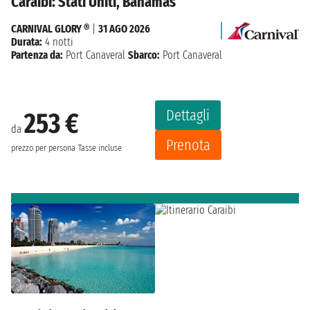
Caraibi: Stati Uniti, Bahamas
CARNIVAL GLORY ®
|
31 AGO 2026
Durata:
4 notti
Partenza da:
Port Canaveral
Sbarco:
Port Canaveral
Dettagli
253 €
da
Prenota
prezzo per persona
Tasse incluse