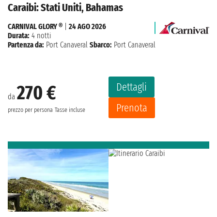
Caraibi: Stati Uniti, Bahamas
CARNIVAL GLORY ®
|
24 AGO 2026
Durata:
4 notti
Partenza da:
Port Canaveral
Sbarco:
Port Canaveral
Dettagli
270 €
da
Prenota
prezzo per persona
Tasse incluse