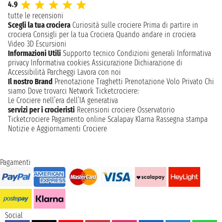
4.9
tutte le recensioni
Scegli la tua crociera
Curiosità sulle crociere
Prima di partire in
crociera
Consigli per la tua Crociera
Quando andare in crociera
Video 3D
Escursioni
Informazioni Utili
Supporto tecnico
Condizioni generali
Informativa
privacy
Informativa cookies
Assicurazione
Dichiarazione di
Accessibilità
Parcheggi
Lavora con noi
Il nostro Brand
Prenotazione Traghetti
Prenotazione Volo Privato
Chi
siamo
Dove trovarci
Network
Ticketcrociere:
Le Crociere nell’era dell’IA generativa
servizi per i crocieristi
Recensioni crociere
Osservatorio
Ticketcrociere
Pagamento online
Scalapay
Klarna
Rassegna stampa
Notizie e Aggiornamenti Crociere
Pagamenti
Social