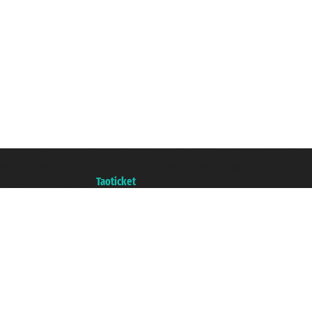
Taoticket S.r.l. Via Brigata Liguria, 3/21 16121 Genova ©2007/2026 - Ticketc
P.Iva 06206400720 - Capitale Sociale € 100.000,00 i.v. - Iscritta alla Came
Un portale del gruppo
Taoticket