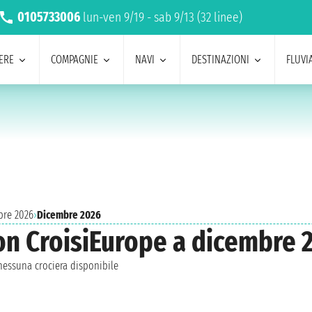
0105733006
lun-ven 9/19 - sab 9/13 (32 linee)
ERE
COMPAGNIE
NAVI
DESTINAZIONI
FLUVIA
bre 2026
›
Dicembre 2026
on CroisiEurope a dicembre 
essuna crociera disponibile