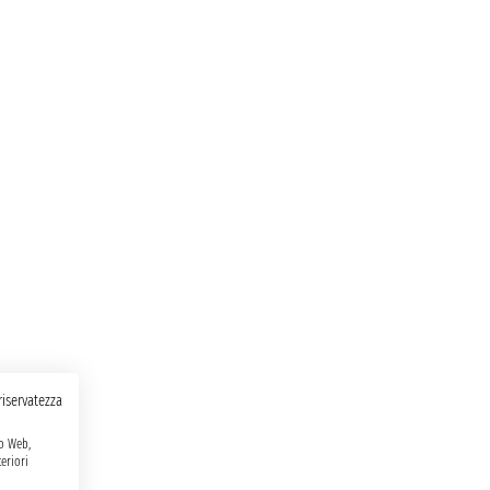
 riservatezza
to Web,
eriori