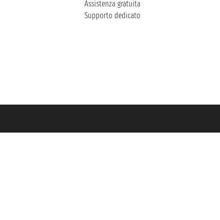
Assistenza gratuita
Supporto dedicato
icurazione Unipol - polizza n. 206484182