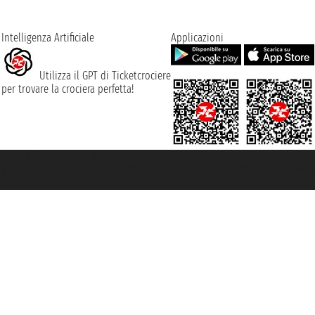
Intelligenza Artificiale
Applicazioni
Utilizza il GPT di Ticketcrociere
per trovare la crociera perfetta!
rociere ® è un Marchio Registrato
ra di Commercio di Genova con REA 433093. - Aut. Prov. n° 6167/131601 - Ass