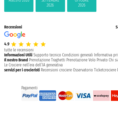
AGOSTO 2026
SETTEMBRE
OTTOBRE
2026
2026
Recensioni
S
4.9
tutte le recensioni
Informazioni Utili
Supporto tecnico
Condizioni generali
Informativa pri
Il nostro Brand
Prenotazione Traghetti
Prenotazione Volo Privato
Chi s
Le Crociere nell’era dell’IA generativa
servizi per i crocieristi
Recensioni crociere
Osservatorio Ticketcrociere
Pagamenti