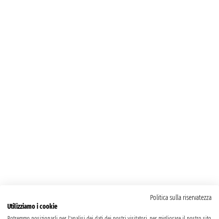
Politica sulla riservatezza
Utilizziamo i cookie
Potremmo posizionarli per l'analisi dei dati dei nostri visitatori, per migliorare il nostro sito