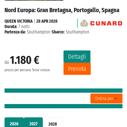
Nord Europa: Gran Bretagna, Portogallo, Spagna
QUEEN VICTORIA
|
28 APR 2028
Durata:
7 notti
Partenza da:
Southampton
Sbarco:
Southampton
Dettagli
1.180 €
da
Prenota
prezzo per persona
Tasse incluse
Ordina per
2026
2027
2028