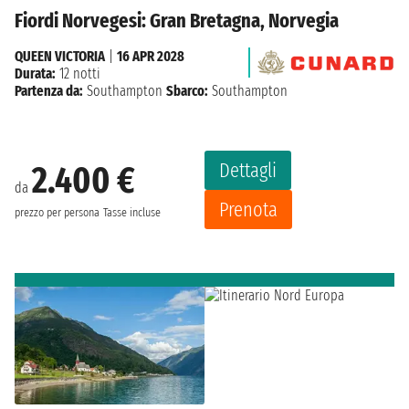
Fiordi Norvegesi: Gran Bretagna, Norvegia
QUEEN VICTORIA
|
16 APR 2028
Durata:
12 notti
Partenza da:
Southampton
Sbarco:
Southampton
Dettagli
2.400 €
da
Prenota
prezzo per persona
Tasse incluse