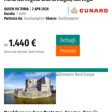
QUEEN VICTORIA
|
2 APR 2028
Durata:
7 notti
Partenza da:
Southampton
Sbarco:
Southampton
Dettagli
1.440 €
da
Prenota
prezzo per persona
Tasse incluse