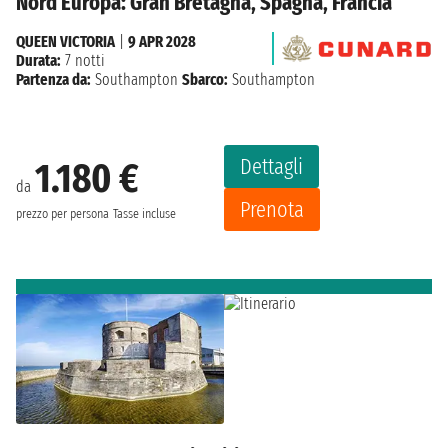
Nord Europa: Gran Bretagna, Spagna, Francia
QUEEN VICTORIA
|
9 APR 2028
Durata:
7 notti
Partenza da:
Southampton
Sbarco:
Southampton
Dettagli
1.180 €
da
Prenota
prezzo per persona
Tasse incluse