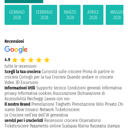
GENNAIO
FEBBRAIO
MARZO
APRILE
MAGGIO
2028
2028
2028
2028
2028
Recensioni
4.9
tutte le recensioni
Scegli la tua crociera
Curiosità sulle crociere
Prima di partire in
crociera
Consigli per la tua Crociera
Quando andare in crociera
Video 3D
Escursioni
Informazioni Utili
Supporto tecnico
Condizioni generali
Informativa
privacy
Informativa cookies
Assicurazione
Dichiarazione di
Accessibilità
Parcheggi
Lavora con noi
Il nostro Brand
Prenotazione Traghetti
Prenotazione Volo Privato
Chi
siamo
Dove trovarci
Network
Ticketcrociere:
Le Crociere nell’era dell’IA generativa
servizi per i crocieristi
Recensioni crociere
Osservatorio
Ticketcrociere
Pagamento online
Scalapay
Klarna
Rassegna stampa