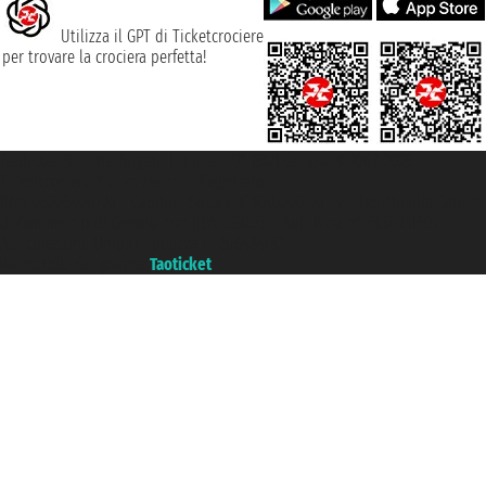
Utilizza il GPT di Ticketcrociere
per trovare la crociera perfetta!
Taoticket S.r.l. Via Brigata Liguria, 3/21 16121 Genova ©2007/2026 -
Ticketcrociere ® è un Marchio Registrato
P.Iva 06206400720 - Capitale Sociale € 100.000,00 i.v. - Iscritta alla Camera
di Commercio di Genova con REA 433093. - Aut. Prov. n° 6167/131601 -
Assicurazione Unipol - polizza n. 206484182
Un portale del gruppo
Taoticket