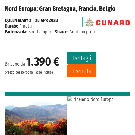
Nord Europa: Gran Bretagna, Francia, Belgio
QUEEN MARY 2
|
28 APR 2028
Durata:
4 notti
Partenza da:
Southampton
Sbarco:
Southampton
Dettagli
1.390 €
Balcone da
Prenota
prezzo per persona
Tasse incluse