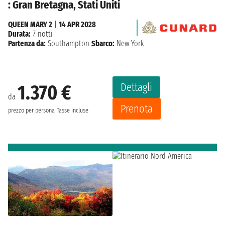
: Gran Bretagna, Stati Uniti
QUEEN MARY 2
|
14 APR 2028
Durata:
7 notti
Partenza da:
Southampton
Sbarco:
New York
Dettagli
1.370 €
da
Prenota
prezzo per persona
Tasse incluse